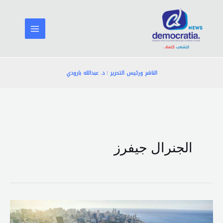
خطي
لى
لمحتوى
الناشر ورئيس التحرير : د. عبدالله بارودي
الجنرال جيفرز
زيارة
جيفرز…