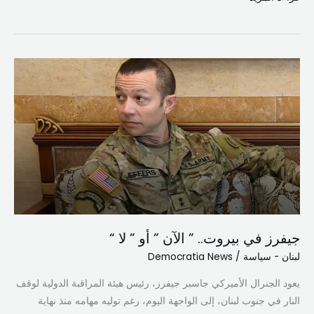
جيفرز
في
بيروت..
”
الآن
”
أو
”
لا
“
جيفرز في بيروت.. ” الآن ” أو ” لا “
لبنان - سياسة
/
Democratia News
يعود الجنرال الأميركي جاسبر جيفرز، رئيس هيئة المراقبة الدولية لوقف
النار في جنوب لبنان، إلى الواجهة اليوم، رغم توليه مهامه منذ نهاية