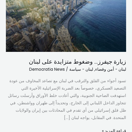
وضغوط
متزايدة
على
لبنان
زيارة جيفرز… وضغوط متزايدة على لبنان
لبنان - أمن وقضاء
,
لبنان - سياسة
/
Democratia News
تسود أجواء من القلق والترقب في لبنان مع تصاعد المخاوف من عودة
التصعيد العسكري، خصوصاً بعد الضربة الإسرائيلية الأخيرة التي
استهدفت الضاحية الجنوبية، والتي أعادت خلط الأوراق وأرسلت رسائل
تتجاوز الداخل اللبناني إلى الخارج، وتحديداً إلى طهران وواشنطن، في
ظل قلق إسرائيلي من أي تقدم في المحادثات بين إيران والولايات
المتحدة. في المقابل، يواجه لبنان […]
قراءة المزيد »