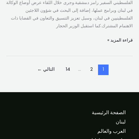
الفلسطيني السفير رامز دمشقية.وجرى خلال اللقاء عرض أوضاع الوكالة
في لبنان وبرامج عملها، إضافة إلى البحث في شؤون اللاجئين
الفلسطينيين في لبنان، وسبل تعزيز التنسيق والتعاون في القضايا ذات
الاهتمام المشترك.كما استقبل الوزير الحجار
قراءة المزيد »
1
2
…
14
التالي
←
الصفحة الرئيسية
لبنان
العرب والعالم