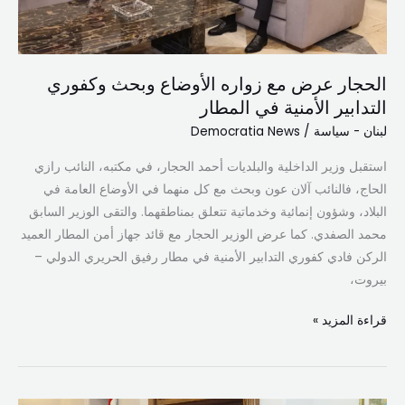
التدابير
الأمنية
في
الحجار عرض مع زواره الأوضاع وبحث وكفوري
المطار
التدابير الأمنية في المطار
لبنان - سياسة
/
Democratia News
استقبل وزير الداخلية والبلديات أحمد الحجار، في مكتبه، النائب رازي
الحاج، فالنائب آلان عون وبحث مع كل منهما في الأوضاع العامة في
البلاد، وشؤون إنمائية وخدماتية تتعلق بمناطقهما. والتقى الوزير السابق
محمد الصفدي. كما عرض الوزير الحجار مع قائد جهاز أمن المطار العميد
الركن فادي كفوري التدابير الأمنية في مطار رفيق الحريري الدولي –
بيروت،
قراءة المزيد »