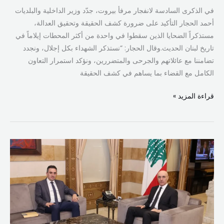
في الذكرى السادسة لانفجار مرفأ بيروت، جدّد وزير الداخلية والبلديات
أحمد الحجار التأكيد على ضرورة كشف الحقيقة وتحقيق العدالة،
مستذكراً الضحايا الذين سقطوا في واحدة من أكثر المحطات إيلاماً في
تاريخ لبنان الحديث.وقال الحجار: “نستذكر الشهداء بكل إجلال، ونجدد
تضامننا مع عائلاتهم والجرحى والمتضررين، ونؤكد استمرار التعاون
الكامل مع القضاء بما يساهم في كشف الحقيقة
قراءة المزيد »
الحجار
عرض
مع
زواره
الأوضاع
وبحث
وكفوري