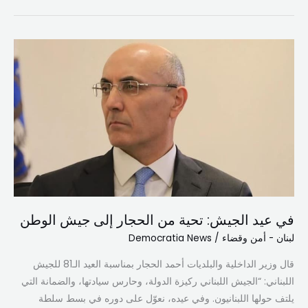
في
عيد
الجيش:
تحية
من
الحجار
إلى
جيش
الوطن
في عيد الجيش: تحية من الحجار إلى جيش الوطن
لبنان - أمن وقضاء
/
Democratia News
قال وزير الداخلية والبلديات أحمد الحجار بمناسبة العيد الـ81 للجيش
اللبناني: “الجيش اللبناني ركيزة الدولة، وحارس سيادتها، والضمانة التي
يلتف حولها اللبنانيون. وفي عيده، نعوّل على دوره في بسط سلطة