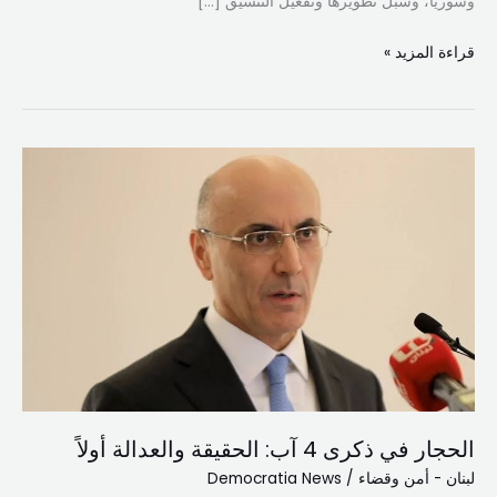
وسوريا، وسبل تطويرها وتفعيل التنسيق […]
قراءة المزيد »
الحجار
في
ذكرى
4
آب:
الحقيقة
والعدالة
أولاً
الحجار في ذكرى 4 آب: الحقيقة والعدالة أولاً
لبنان - أمن وقضاء
/
Democratia News