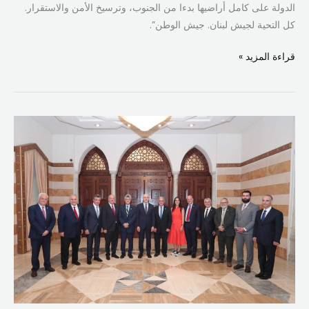
الدولة على كامل أراضيها بدءا من الجنوب، وترسيخ الأمن والاستقرار.
كل التحية لجيش لبنان. جيش الوطن”.
قراءة المزيد »
الحجار:
المغتربون
ركيزة
أساسية
في
دعم
لبنان