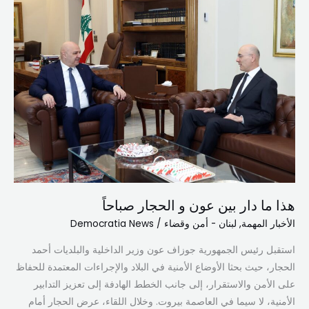
هذا
ما
دار
بين
عون
و
الحجار
صباحاً
هذا ما دار بين عون و الحجار صباحاً
الأخبار المهمة
,
لبنان - أمن وقضاء
/
Democratia News
استقبل رئيس الجمهورية جوزاف عون وزير الداخلية والبلديات أحمد
الحجار، حيث بحثا الأوضاع الأمنية في البلاد والإجراءات المعتمدة للحفاظ
على الأمن والاستقرار، إلى جانب الخطط الهادفة إلى تعزيز التدابير
الأمنية، لا سيما في العاصمة بيروت. وخلال اللقاء، عرض الحجار أمام