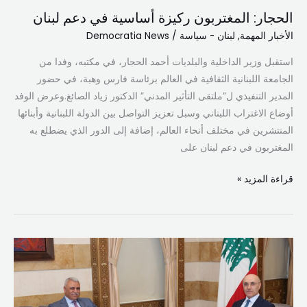
الحجار: المغتربون ركيزة أساسية في دعم لبنان
الأخبار المهمة
,
لبنان - سياسة
/
Democratia News
استقبل وزير الداخلية والبلديات أحمد الحجار، في مكتبه، وفدا من
الجامعة اللبنانية الثقافية في العالم برئاسة فارس وهبة، في حضور
المدير التنفيذي ل”ملتقى التأثير المدني” الدكتور زياد الصائغ.وعرض الوفد
أوضاع الاغتراب اللبناني وسبل تعزيز التواصل بين الدولة اللبنانية وأبنائها
المنتشرين في مختلف أنحاء العالم، إضافة إلى الدور الذي يضطلع به
المغتربون في دعم لبنان على
قراءة المزيد »
الحجار
اطّلع
من
اللواء