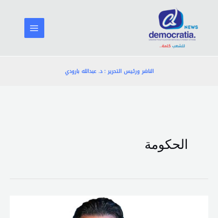
خطي
لى
لمحتوى
الناشر ورئيس التحرير : د. عبدالله بارودي
الحكومة
الخولي
انتقد