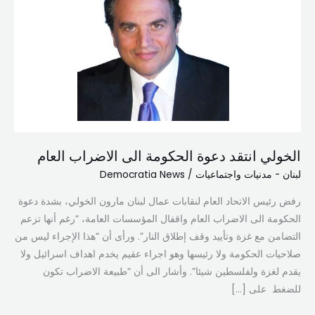
دعوة
الحكومة
الى
الاضراب
العام
الخولي انتقد دعوة الحكومة الى الاضراب العام
لبنان - مدنيات واجتماعيات
/
Democratia News
رفض رئيس الاتحاد العام لنقابات عمال لبنان مارون الخولي، بشدة دعوة
الحكومة الى الاضراب العام واقفال المؤسسات العامة، “رغم أنها تزعم
التضامن مع غزة وتأييد وقف إطلاق النار”. ورأى أن “هذا الإجراء ليس من
صلاحيات الحكومة ولا رئيسها وهو اجراء عقيم يخدم اهداف اسرائيل ولا
يقدم لغزة ولفلسطين شيئا”. وأشار الى أن “طبيعة الاضراب تكون
للضغط على […]