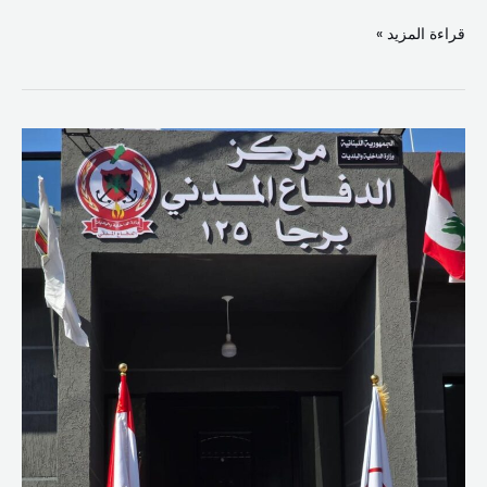
قراءة المزيد »
الحجار
في
افتتاح
مركز
الدفاع
المدني
الجديد
في
بلدة
برجا:
ملتزمون
بإجراء
الانتخابات