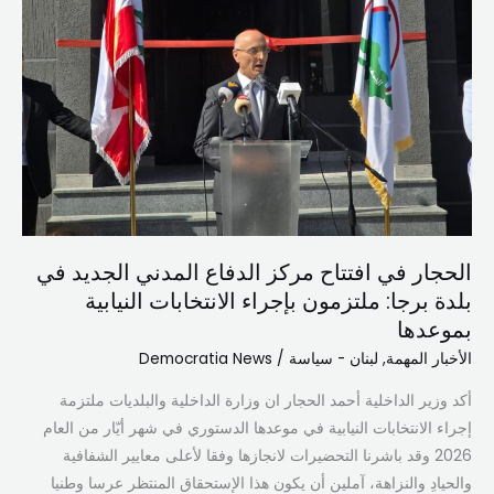
النيابية
بموعدها
الحجار في افتتاح مركز الدفاع المدني الجديد في
بلدة برجا: ملتزمون بإجراء الانتخابات النيابية
بموعدها
الأخبار المهمة
,
لبنان - سياسة
/
Democratia News
أكد وزير الداخلية أحمد الحجار ان وزارة الداخلية والبلديات ملتزمة
إجراء الانتخابات النيابية في موعدها الدستوري في شهر أيّار من العام
2026 وقد باشرنا التحضيرات لانجازها وفقا لأعلى معايير الشفافية
والحيادِ والنزاهة، آملين أن يكون هذا الإستحقاق المنتظر عرسا وطنيا