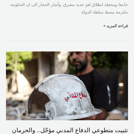
جامعا ومحطة انطلاق لغدٍ جديد مشرق. وأشار الحجار الى ان الحكومة
ملتزمة ببسط سلطة الدولة
قراءة المزيد »
تثبيت
متطوعي
الدفاع
المدني
مؤجّل…
والحرمان
مستمر
تثبيت متطوعي الدفاع المدني مؤجّل… والحرمان