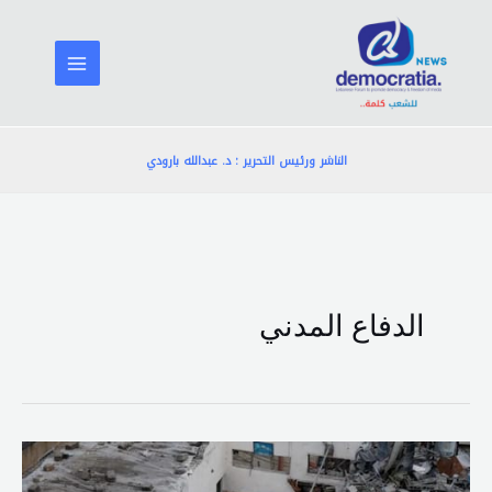
خطي
لى
لمحتوى
الناشر ورئيس التحرير : د. عبدالله بارودي
الدفاع المدني
احتفال
تأبيني