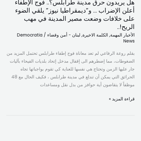
هل يريدون حرق مدينة طرابلس؟.. فوج الإطفاء
حرق
أعلن الإضراب … و”ديمقراطيا نيوز” يلقي الضوء
مدينة
على خلافات وضعت مصير المدينة في مهب
طرابلس؟..
الريح!..
فوج
الإطفاء
الأخبار المهمة
,
الكلمة الاخيرة
,
لبنان - أمن وقضاء
/
Democratia
News
أعلن
الإضراب
بقلم روعة الرفاعي لم تعد معاناة فوج إطفاء طرابلس تحتمل المزيد من
…
الضغوطات، مما إضطرهم الى إقفال مدخل إتحاد بلديات الفيحاء بآليات
و”ديمقراطيا
جار عليها الزمن وتحتاج هي نفسها للعناية كي تقوم بواجباتها تجاه
نيوز”
الحرائق التي يمكن أن تندلع في مدينة طرابلس ، فكيف الحال مع 48
يلقي
موظفاً لا يتقاضون أية حوافز من بدل نقل ومساعدات
الضوء
على
قراءة المزيد »
خلافات
وضعت
مصير
المدينة
الكشف
في
عن