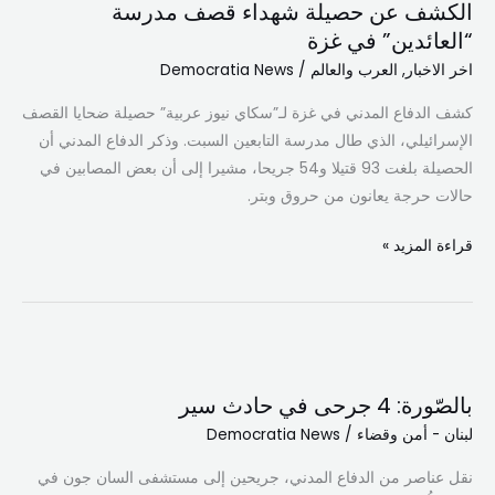
الكشف عن حصيلة شهداء قصف مدرسة
مهب
حصيلة
“العائدين” في غزة
الريح!..
شهداء
اخر الاخبار
,
العرب والعالم
/
Democratia News
قصف
مدرسة
كشف الدفاع المدني في غزة لـ”سكاي نيوز عربية” حصيلة ضحايا القصف
“العائدين”
الإسرائيلي، الذي طال مدرسة التابعين السبت. وذكر الدفاع المدني أن
في
الحصيلة بلغت 93 قتيلا و54 جريحا، مشيرا إلى أن بعض المصابين في
غزة
حالات حرجة يعانون من حروق وبتر.
قراءة المزيد »
بالصّورة:
4
بالصّورة: 4 جرحى في حادث سير
جرحى
لبنان - أمن وقضاء
/
Democratia News
في
حادث
نقل عناصر من الدفاع المدني، جريحين إلى مستشفى السان جون في
سير