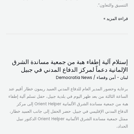
التنسيق والتعاون”.
قراءة المزيد »
إستلام
آلية
إستلام آلية إطفاء هبة من جمعية مساندة الشرق
إطفاء
الإلمانية دعماً لمركز الدفاع المدني في جبيل
هبة
لبنان - أمن وقضاء
/
Democratia News
من
جمعية
برعاية وحضور المدير العام للدفاع المدني العميد ريمون خطار أقيم عند
مساندة
الساعة الثالثة من بعد ظهر اليوم في بلدية جبيل، حفل تسلم آلية إطفاء
الشرق
هبة من جمعية مساندة الشرق الألمانية Orient Helper إلى مركز
الإلمانية
الدفاع المدني الإقليمي في جبيل. حضر الحفل إلى جانب العميد خطار،
دعماً
ممثل جمعية مساندة الشرق الألمانية Orient Helper الدكتور نبيل
لمركز
الحداد،
الدفاع