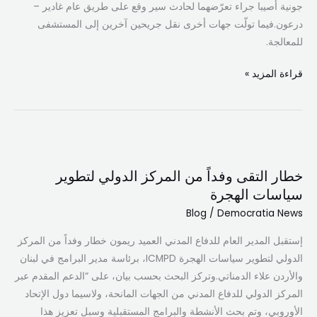
جونية أُصيبا جراء تعرّضهما لحادث سير وقع على طريق عام غادير –
درعون.فيما تولّت جهات أخرى نقل جريحين آخرين إلى المستشفى
للمعالجة.
قراءة المزيد »
خطار
التقى
خطار التقى وفداً من المركز الدولي لتطوير
وفداً
سياسات الهجرة
من
Blog
/
Democratia News
المركز
الدولي
إستقبل المدير العام للدفاع المدني العميد ريمون خطار وفداً من المركز
لتطوير
الدولي لتطوير سياسات الهجرة ICMPD، برئاسة مدير البرامج في لبنان
سياسات
والأردن علاء الدمناتي.وتركز البحث بحسب بيان، على “الدعم المقدم عبر
الهجرة
المركز الدولي للدفاع المدني من الجهات المانحة، ولاسيما دول الإتحاد
الأوروبي، وتم بحث الأنشطة والبرامج المستقبلية وسبل تعزيز هذا