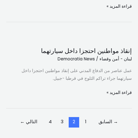
المدني
قراءة المزيد »
في
جبيل
إنقاذ
مواطنين
إنقاذ مواطنين احتجزا داخل سيارتهما
احتجزا
لبنان - أمن وقضاء
/
Democratia News
داخل
سيارتهما
عمل عناصر من الدفاع المدني على إنقاذ مواطنين احتجزا داخل
سيارتهما جراء تراكم الثلوج في قرطبا -جبيل.
قراءة المزيد »
→
السابق
1
2
3
4
التالي
←