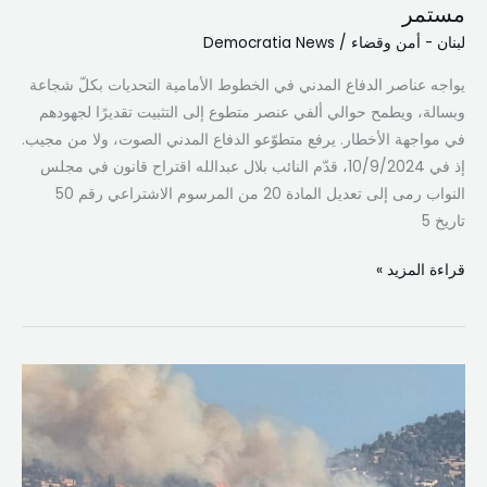
مستمر
لبنان - أمن وقضاء
/
Democratia News
يواجه عناصر الدفاع المدني في الخطوط الأمامية التحديات بكلّ شجاعة
وبسالة، ويطمح حوالي ألفي عنصر متطوع إلى التثبيت تقديرًا لجهودهم
في مواجهة الأخطار. يرفع متطوّعو الدفاع المدني الصوت، ولا من مجيب.
إذ في 10/9/2024، قدّم النائب بلال عبدالله اقتراح قانون في مجلس
النواب رمى إلى تعديل المادة 20 من المرسوم الاشتراعي رقم 50
تاريخ 5
قراءة المزيد »
حريق
القبيات..
جهود
حثيثة
لإخماد