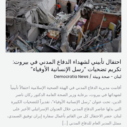
لشهداء
الدفاع
المدني
في
بيروت:
تكريم
تضحيات
“رسل
احتفال تأبيني لشهداء الدفاع المدني في بيروت:
الإنسانية
تكريم تضحيات “رسل الإنسانية الأوفياء”
الأوفياء”
لبنان - صحة وبيئة
/
Democratia News
أقامت مديرية الدفاع المدني في الهيئة الصحية الإسلامية احتفالاً تأبينياً
لشهدائها في بيروت، برعاية وزير الصحة العامة الدكتور ركان ناصر
الدين، تحت عنوان “رسل الإنسانية الأوفياء”، تقديراً للتضحيات الكبيرة
التي بذلها عناصر الدفاع المدني خلال العدوان الإسرائيلي الأخير على
لبنان. حضر الاحتفال كل من القائم بأعمال سفارة إيران توفيق الصمدي،
ممثل المدير العام للدفاع المدني […]