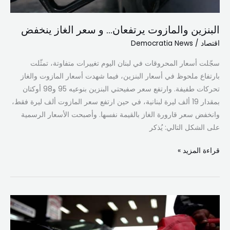
البنزين والمازوت يرتفعان… و سعر الغاز ينخفض
اقتصاد
/
Democratia News
سجّلت أسعار المحروقات في لبنان اليوم تغييرات متفاوتة، تمثّلت
بارتفاع ملحوظ في أسعار البنزين، فيما شهدت أسعار المازوت والغاز
تحركات طفيفة. وارتفع سعر صفيحتي البنزين بنوعيه 95 و98 أوكتان
بمقدار 19 ألف ليرة لبنانية، في حين ارتفع سعر المازوت ألف ليرة فقط،
وانخفض سعر قارورة الغاز بالقيمة نفسها. وأصبحت الأسعار الرسمية
على الشكل التالي: يُذكر
قراءة المزيد »
تراجع
جديد
في