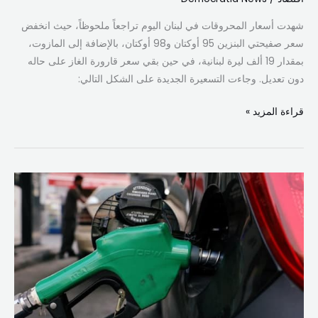
شهدت أسعار المحروقات في لبنان اليوم تراجعاً ملحوظاً، حيث انخفض
سعر صفيحتي البنزين 95 أوكتان و98 أوكتان، بالإضافة إلى المازوت،
بمقدار 19 ألف ليرة لبنانية، في حين بقي سعر قارورة الغاز على حاله
دون تعديل. وجاءت التسعيرة الجديدة على الشكل التالي:
قراءة المزيد »
البنزين
والمازوت
يرتفعان…
و
سعر
الغاز
ينخفض