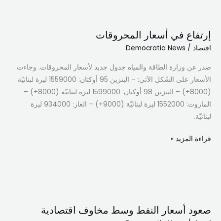
إرتفاع
في
إرتفاع في أسعار المحروقات
أسعار
اقتصاد
/
Democratia News
المحروقات
صدر عن وزارة الطاقة والمياه جدول جديد لأسعار المحروقات. وجاءت
الأسعار على الشّكل الآتي: – البنزين 95 أوكتان: 1559000 ليرة لبنانيّة
(8000+) – البنزبن 98 أوكتان: 1599000 ليرة لبنانيّة (8000+) –
المازوت: 1552000 ليرة لبنانيّة (9000+) – الغاز: 934000 ليرة
لبنانيّة.
قراءة المزيد »
صعود
أسعار
صعود أسعار النفط وسط مخاوف اقتصادية
النفط