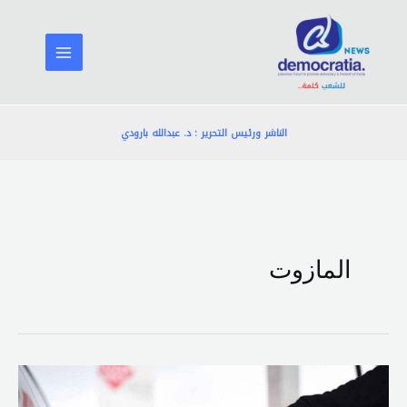
خطي
لى
لمحتوى
الناشر ورئيس التحرير : د. عبدالله بارودي
المازوت
ارتفاع
البنزين