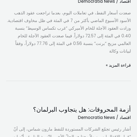
اقتصاد
/
Democratia News
وسط
مخاوف
صعدت أسعار النفط، في تعاملات اليوم، بعدما تراجعت عقود الذهب
اقتصادية
الأسود الأسبوع الماضي بأكثر من 7 في المئة في ظل مخاوف اقتصادية.
وزادت العقود الآجلة للخام الأميركي “غرب تكساس الوسيط” بنسبة
0.40 في المئة إلى 72.57 دولاراً. فيما صعدت العقود الآجلة للخام
العالمي مزيج “برنت” بنسبة 0.56 في المئة إلى 77.76 دولاراً، وفقاً
لبيانات وكالة
قراءة المزيد »
أزمة
المحروقات:
أزمة المحروقات: هل يتجاوب البرلمان؟
هل
اقتصاد
/
Democratia News
يتجاوب
البرلمان؟
أشار رئيس تجمّع الشركات المستوردة للنفط مارون شماس، إلى أنّ
“قرار الإقفال ليس سهلاً وهذا هو الحلّ الأخير بالنّسبة إلينا رغم أنّه ليس