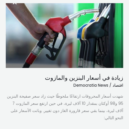
زيادة
في
أسعار
البنزين
والمازوت
زيادة في أسعار البنزين والمازوت
اقتصاد
/
Democratia News
شهدت أسعار المحروقات ارتفاعًا ملحوظًا حيث زاد سعر صفيحة البنزين
95 و98 أوكتان بمقدار 10 آلاف ليرة، في حين ارتفع سعر المازوت 7
آلاف ليرة، بينما بقي سعر قارورة الغاز دون تغيير. وباتت الأسعار على
النحو التالي: