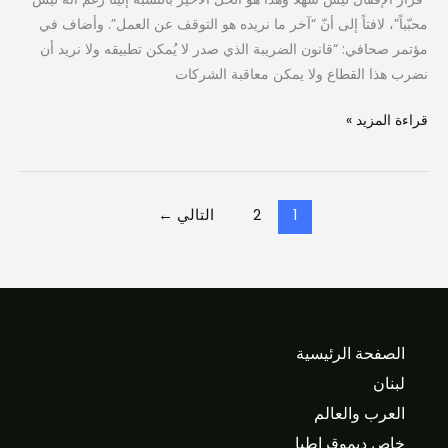
محبّباً”، لافتاً إلى أنّ “آخر ما نريده هو التوقف عن العمل”. وأضاف في
مؤتمر صحافي: “قانون الضريبة الذي صدر لا يُمكن تطبيقه ولا نريد أن
نضرب هذا القطاع ولا يمكن معاقبة الشركات
قراءة المزيد »
1
2
التالي
←
الصفحة الرئيسية
لبنان
العرب والعالم
خاص ديموقراطيا