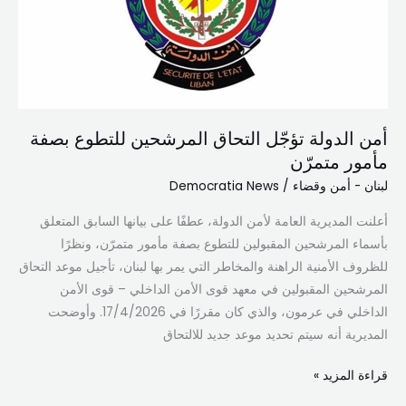
المرشحين
للتطوع
بصفة
مأمور
متمرّن
أمن الدولة تؤجّل التحاق المرشحين للتطوع بصفة
مأمور متمرّن
لبنان - أمن وقضاء
/
Democratia News
أعلنت المديرية العامة لأمن الدولة، عطفًا على بيانها السابق المتعلق
بأسماء المرشحين المقبولين للتطوع بصفة مأمور متمرّن، ونظرًا
للظروف الأمنية الراهنة والمخاطر التي يمر بها لبنان، تأجيل موعد التحاق
المرشحين المقبولين في معهد قوى الأمن الداخلي – قوى الأمن
الداخلي في عرمون، والذي كان مقررًا في 17/4/2026. وأوضحت
المديرية أنه سيتم تحديد موعد جديد للالتحاق
قراءة المزيد »