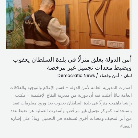
منزلًا
في
بلدة
السلطان
يعقوب
ويضبط
معدات
أمن الدولة يغلق منزلًا في بلدة السلطان يعقوب
تجميل
ويضبط معدات تجميل غير مرخصة
غير
مرخصة
لبنان - أمن وقضاء
/
Democratia News
أصدرت المديرية العامة لأمن الدولة – قسم الإعلام والتوجيه والعلاقات
العامة بيانًا أعلنت فيه أن دورية من مديرية البقاع الإقليمية – مكتب
راشيا داهمت منزلًا في بلدة السلطان يعقوب بعد ورود معلومات تفيد
باستخدامه كمركز تجميل غير مرخّص. وأسفرت العملية عن ضبط عدد
من أبر التنحيف ومعدات أخرى تُستخدم في التجميل. وبناءً على إشارة
القضاء