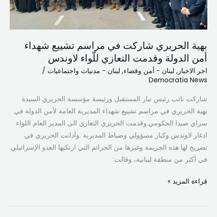
أمن
الدولة
وقدمت
بهية الحريري شاركت في مراسم تشييع شهداء
التعازي
أمن الدولة وقدمت التعازي للّواء لاوندس
للّواء
لاوندس
اخر الاخبار
,
لبنان - أمن وقضاء
,
لبنان - مدنيات واجتماعيات
/
Democratia News
شاركت نائب رئيس تيار المستقبل ورئيسة مؤسسة الحريري السيدة
بهية الحريري في مراسم تشييع شهداء المديرية العامة لأمن الدولة في
سراي صيدا الحكومي.وقدمت الحريري التعازي الى المدير العام اللواء
ادغار لاوندس وكبار مسؤولي وضباط المديرية .وأدانت الحريري في
تصريح لها هذه الجريمة وغيرها من الجرائم التي ارتكبها العدو الإسرائيلي
في أكثر من منطقة لبنانية، وقالت:
قراءة المزيد »