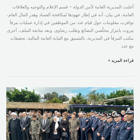
أعلنت المديرية العامة لأمن الدولة – قسم الإعلام والتوجيه والعلاقات
العامة، في بيان، أنه في إطار جهودها لمكافحة الفساد وهدر المال العام،
توافرت معلومات حول قيام عدد من الموظفين في إدارة عمليات مرفأ
بيروت بابتزاز مخلّصي البضائع وطلب رشاوى. وبعد متابعة الملف، أجرى
مكتب المرفأ في المديرية، بالتنسيق مع النيابة العامة المالية، تحقيقات
مع عدد
قراءة المزيد »
بهية
الحريري
شاركت
في
مراسم
تشييع
شهداء