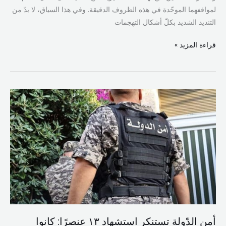
لمواقفهما الموحّدة في هذه الظروف الدقيقة. وفي هذا السياق، لا بدّ من
التنديد الشديد بكلّ أشكال التهجمات
قراءة المزيد »
أمن
الدّولة
تستنكر
استشهاد
١٣
عنصرًا:
كانوا
يواصلون
مهامهم
في
أمن الدّولة تستنكر استشهاد ١٣ عنصرًا: كانوا
خدمة