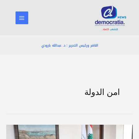
خطي
لى
لمحتوى
الناشر ورئيس التحرير : د. عبدالله بارودي
امن الدولة
مرفأ
بيروت