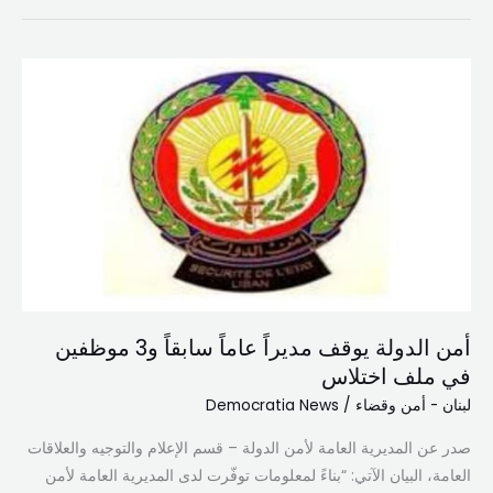
أمن
الدولة
يوقف
مديراً
عاماً
سابقاً
و3
موظفين
في
ملف
أمن الدولة يوقف مديراً عاماً سابقاً و3 موظفين
اختلاس
في ملف اختلاس
لبنان - أمن وقضاء
/
Democratia News
صدر عن المديرية العامة لأمن الدولة – قسم الإعلام والتوجيه والعلاقات
العامة، البيان الآتي: “بناءً لمعلومات توفّرت لدى المديرية العامة لأمن