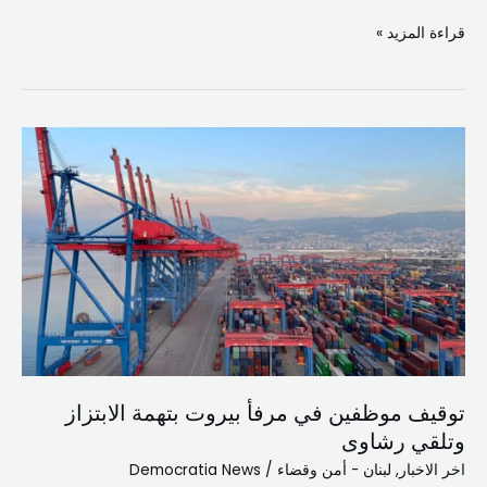
قراءة المزيد »
توقيف
موظفين
في
مرفأ
بيروت
بتهمة
الابتزاز
وتلقي
رشاوى
توقيف موظفين في مرفأ بيروت بتهمة الابتزاز
وتلقي رشاوى
اخر الاخبار
,
لبنان - أمن وقضاء
/
Democratia News