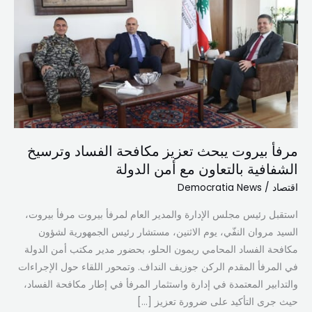
يبحث
تعزيز
مكافحة
الفساد
وترسيخ
الشفافية
بالتعاون
مع
مرفأ بيروت يبحث تعزيز مكافحة الفساد وترسيخ
أمن
الشفافية بالتعاون مع أمن الدولة
الدولة
اقتصاد
/
Democratia News
استقبل رئيس مجلس الإدارة والمدير العام لمرفأ بيروت مرفأ بيروت،
السيد مروان النفّي، يوم الاثنين، مستشار رئيس الجمهورية لشؤون
مكافحة الفساد المحامي ريمون الحلو، بحضور مدير مكتب أمن الدولة
في المرفأ المقدم الركن جوزيف النداف. وتمحور اللقاء حول الإجراءات
والتدابير المعتمدة في إدارة واستثمار المرفأ في إطار مكافحة الفساد،
حيث جرى التأكيد على ضرورة تعزيز […]