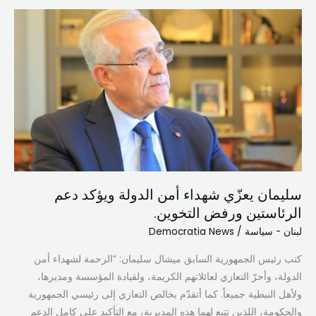
سليمان
يعزّي
شهداء
أمن
الدولة
ويؤكد
دعم
الرئاستين
ورفض
التخوين.
سليمان يعزّي شهداء أمن الدولة ويؤكد دعم
الرئاستين ورفض التخوين.
لبنان - سياسة
/
Democratia News
كتب رئيس الجمهورية السابق ميشال سليمان: “الرحمة لشهداء أمن
الدولة، وأحرّ التعازي لعائلاتهم الكريمة، ولقيادة المؤسسة ومديرها،
ولأهل النبطية جميعاً. كما أتقدّم بخالص التعازي إلى رئيسي الجمهورية
والحكومة، اللذين تتبع لهما هذه المديرية، مع التأكيد على كامل الدعم