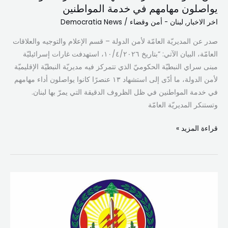
يواصلون مهامهم في خدمة المواطنين
المواطنين
اخر الاخبار
,
لبنان - أمن وقضاء
/
Democratia News
صدر عن المديريّة العامّة لأمن الدولة – قسم الإعلام والتوجيه والعلاقات
العامّة، البيان الآتي: “بتاريخ ١٠/٤/٢٠٢٦، استهدفت غارات إسرائيليّة
مبنى سراي النبطيّة الحكوميّ الذي تتمركز فيه مديريّة النبطيّة الإقليميّة
لأمن الدولة، ما أدّى إلى استشهاد ١٣ عنصرًا كانوا يواصلون أداء مهامهم
في خدمة المواطنين في ظل الظروف الدقيقة التي يمرّ بها لبنان.
وتستنكر المديريّة العامّة
قراءة المزيد »
أمن
الدولة
تؤجّل
التحاق