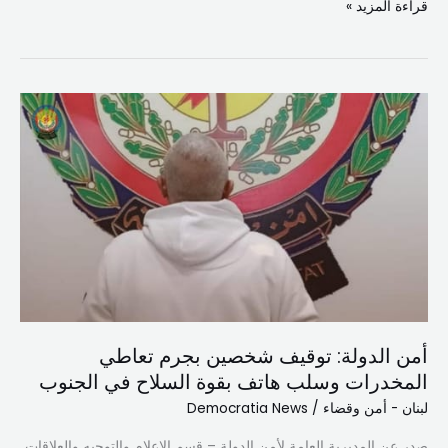
قراءة المزيد »
أمن
الدولة:
توقيف
شخصين
بجرم
تعاطي
المخدرات
وسلب
هاتف
بقوة
أمن الدولة: توقيف شخصين بجرم تعاطي
السلاح
المخدرات وسلب هاتف بقوة السلاح في الجنوب
في
الجنوب
لبنان - أمن وقضاء
/
Democratia News
صدر عن المديرية العامة لأمن الدولة – قسم الإعلام والتوجيه والعلاقات