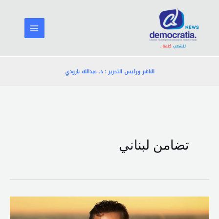
خطي
لى
لمحتوى
الناشر ورئيس التحرير : د. عبدالله بارودي
تضامن لبناني
راغب
علامة: