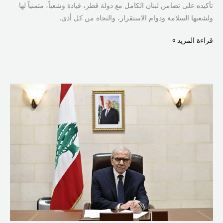
تأكيده على تضامن لبنان الكامل مع دولة قطر، قيادة وشعباً، متمنياً لها
ولشعبها السلامة ودوام الاستقرار، والنجاة من كل أذى.
قراءة المزيد »
الرئيس
سلام
مع
الأردن
قلباً
وقالباً