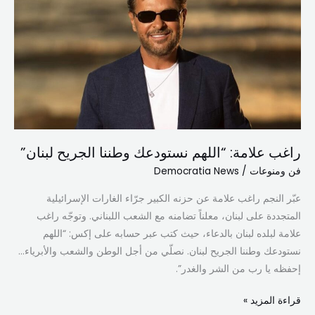
“اللهم
نستودعك
وطننا
الجريح
لبنان”
راغب علامة: “اللهم نستودعك وطننا الجريح لبنان”
فن ومنوعات
/
Democratia News
عبّر النجم راغب علامة عن حزنه الكبير جرّاء الغارات الإسرائيلية
المتجددة على لبنان، معلناً تضامنه مع الشعب اللبناني. وتوجّه راغب
علامة لبلده لبنان بالدعاء، حيث كتب عبر حسابه على إكس: “اللهم
نستودعك وطننا الجريح لبنان. نصلّي من أجل الوطن والشعب والأبرياء…
إحفظه يا رب من الشر والغدر”.
قراءة المزيد »