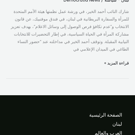
لبنان - سياسة
/
Democratia News
الإعلامي
شارك النائب أحمد الخير، في ورشة عمل نظمتها هيئة الأمم المتحدة
للمرأة والسفارة البريطانية في لبنان، في فندق موفنبيك، عن قانون
الانتخاب و”عدم تكافؤ فرص الوصول إلى وسائل الاعلام”، بهدف تعزيز
مشاركة المرأة في الحياة السياسية، في إطار التحضيرات للانتخابات
النيابية المقبلة. وتوقف أحمد الخير في مداخلته عند “حضور النساء
الطاغي في الميدان الإعلامي في
قراءة المزيد »
الصفحة الرئيسية
لبنان
العرب والعالم