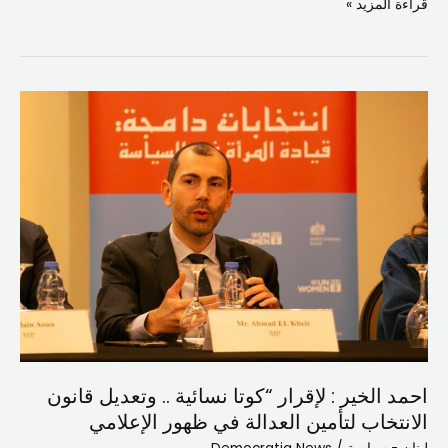
قراءة المزيد »
احمد
الخير
:
لإقرار
“كوتا
نسائية
..
وتعديل
قانون
الانتخاب
لتأمين
العدالة
احمد الخير : لإقرار “كوتا نسائية .. وتعديل قانون
في
الانتخاب لتأمين العدالة في ظهور الإعلامي
ظهور