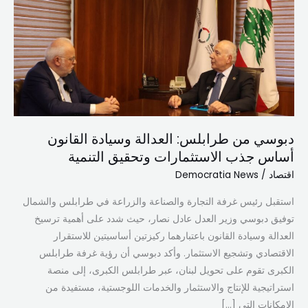
طرابلس:
العدالة
وسيادة
القانون
أساس
جذب
الاستثمارات
وتحقيق
دبوسي من طرابلس: العدالة وسيادة القانون
التنمية
أساس جذب الاستثمارات وتحقيق التنمية
اقتصاد
/
Democratia News
استقبل رئيس غرفة التجارة والصناعة والزراعة في طرابلس والشمال
توفيق دبوسي وزير العدل عادل نصار، حيث شدد على أهمية ترسيخ
العدالة وسيادة القانون باعتبارهما ركيزتين أساسيتين للاستقرار
الاقتصادي وتشجيع الاستثمار. وأكد دبوسي أن رؤية غرفة طرابلس
الكبرى تقوم على تحويل لبنان، عبر طرابلس الكبرى، إلى منصة
استراتيجية للإنتاج والاستثمار والخدمات اللوجستية، مستفيدة من
الإمكانات التي […]