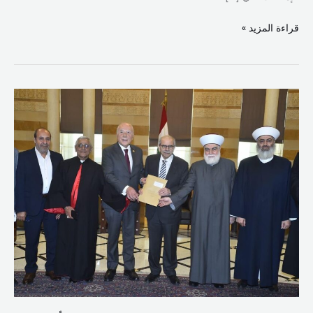
قراءة المزيد »
دبوسي
:
لبنان
من
طرابلس
الكبرى
مؤهل
أن
يلعب
دوراً
إقليمياً
دولياً
على