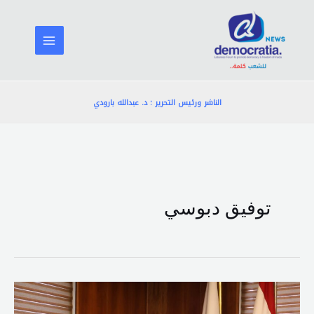
خطي
لى
لمحتوى
الناشر ورئيس التحرير : د. عبدالله بارودي
توفيق دبوسي
دبوسي
من