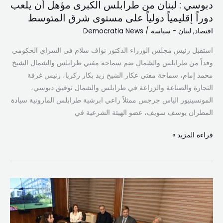
دبوسي : لبنان من طرابلس الكبرى مؤهل أن يلعب
مستوى
دوراً إقليمياً دولياً على مستوى شرق المتوسط
شرق
اقتصاد
,
لبنان - سياسة
/
Democratia News
المتوسط
استقبل رئيس مجلس الوزراء الدكتور نواف سلام في السراي الحكومي
وفداً من طرابلس والشمال ضم سماحة مفتي طرابلس والشمال الشيخ
محمد إمام، سماحة مفتي عكار الشيخ زيد بكار زكريا، رئيس غرفة
التجارة والصناعة والزراعة في طرابلس والشمال توفيق دبوسي،
المونسينيور الياس جرجس ممثلاً راعي ابرشية طرابلس المارونية سيادة
المطران يوسف سويف، عضو الهيئة الشرعية في
قراءة المزيد »
دبوسي
يضع
امكانات
ومختبرات