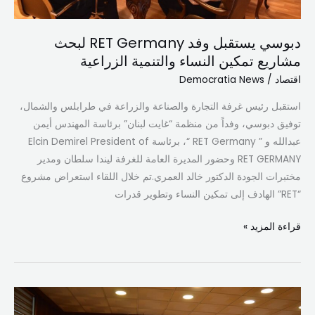
النساء
والتنمية
الزراعية
دبوسي يستقبل وفد RET Germany لبحث
مشاريع تمكين النساء والتنمية الزراعية
اقتصاد
/
Democratia News
استقبل رئيس غرفة التجارة والصناعة والزراعة في طرابلس والشمال،
توفيق دبوسي، وفداً من منظمة “غايت لبنان” برئاسة المهندس أيمن
عبدالله و ” RET Germany “، برئاسة Elcin Demirel President of
RET GERMANY وحضور المديرة العامة للغرفة ليندا سلطان ومدير
مختبرات الجودة الدكتور خالد العمري.تم خلال اللقاء استعراض مشروع
“RET” الهادف إلى تمكين النساء وتطوير قدرات
قراءة المزيد »
دبوسي
استقبل