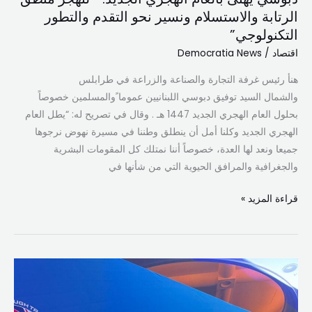
والتطور
الرتابة والاستسلام ونسير نحو التقدم والتطور
التكنولوجي”
التكنولوجي”
اقتصاد
/
Democratia News
هنأ رئيس غرفة التجارة والصناعة والزراعة في طرابلس
والشمال السيد توفيق دبوسي اللبنانيين عموما ًوالمسلمين خصوصاً
بحلول العام الهجري الجديد 1447 هـ . وقال في تصريح له: “يطل العام
الهجري الجديد وكلنا أمل أن ينطلق وطننا في مسيرة نهوض نرجوها
جميعا ونعد لها العدة، خصوصاً أننا نمتلك كل المقومات البشرية
والجغرافية والمرافق الحيوية التي من شأنها في
قراءة المزيد »
دبوسي
يبحث
فرص