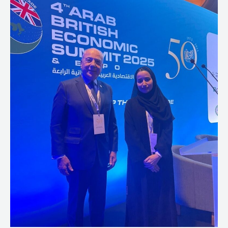
التعاون
والإستثمار
خلال
مشاركته
في
قمة
لندن
الإقتصادية