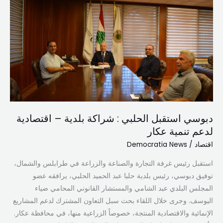
الحلبي
:
شراكة
بلدية
–
اقتصادية
لدعم
تنمية
عكار
دبوسي استقبل الحلبي : شراكة بلدية – اقتصادية
لدعم تنمية عكار
اقتصاد
/
Democratia News
استقبل رئيس غرفة التجارة والصناعة والزراعة في طرابلس والشمال،
توفيق دبوسي، رئيس بلدية حلبا عبد الحميد الحلبي، يرافقه عضو
المجلس البلدي عبد الشامي والمستشار القانوني المحامي ضياء
اليوسف. وجرى خلال اللقاء بحث سبل التعاون المشترك لدعم المشاريع
الإنمائية والاقتصادية المنتجة، خصوصاً الزراعية منها، في محافظة عكار.