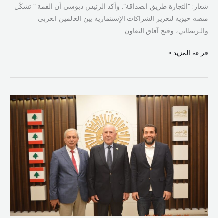
شعار: “التجارة طريق الصداقة“. وأكد الرئيس دبوسي أن القمة ” تشكّل
منصة حيوية لتعزيز الشراكات الإستثمارية بين العالمين العربي
والبريطاني، وفتح آفاق التعاون
قراءة المزيد »
دبوسي يستقبل
كورديان
:”
تعاون
لتعزيز
المهارات
ودعم
القطاع
الحرفي
في