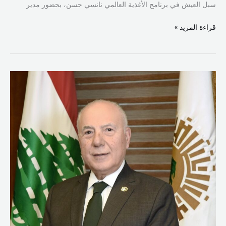
سبل العيش في برنامج الأغذية العالمي نانسي حسن، بحضور مدير
قراءة المزيد »
دبوسي
يهنئ
بعيد
الفطر:
نتطلع
إلى
طي
صفحة
الحروب
والانطلاق
بمرحلة
البناء..