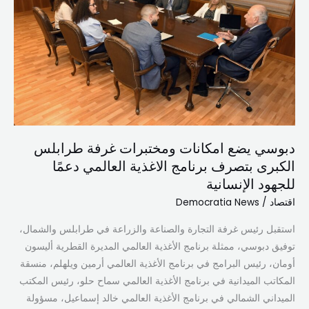
غرفة
طرابلس
الكبرى
بتصرف
برنامج
الاغذية
العالمي
دعمًا
دبوسي يضع امكانات ومختبرات غرفة طرابلس
للجهود
الكبرى بتصرف برنامج الاغذية العالمي دعمًا
الإنسانية
للجهود الإنسانية
اقتصاد
/
Democratia News
استقبل رئيس غرفة التجارة والصناعة والزراعة في طرابلس والشمال،
توفيق دبوسي، ممثلة برنامج الأغذية العالمي المديرة القطرية أليسون
أومان، رئيس البرامج في برنامج الأغذية العالمي أرمين ويلهلم، منسقة
المكاتب الميدانية في برنامج الأغذية العالمي سماح حلو، رئيس المكتب
الميداني الشمالي في برنامج الأغذية العالمي خالد إسماعيل، مسؤولة