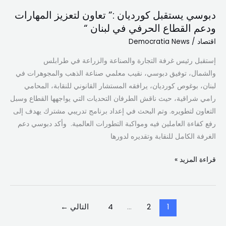
لبنان
دبوسي يستقبل كورديان :” تعاون لتعزيز المهارات
“
ودعم القطاع الحرفي في لبنان “
اقتصاد
/
Democratia News
إستقبل رئيس غرفة التجارة والصناعة والزراعة في طرابلس
والشمال، توفيق دبوسي، نقيب معلمي صناعة الذهب والمجوهرات في
لبنان، بوغوص كورديان، يرافقه المستشار القانوني للنقابة، المحامي
رامي شراقية، حيث ناقش الطرفان التحديات التي يواجهها القطاع وسبل
التعاون لتطويره. وتم البحث في إعداد برنامج تدريبي مشترك يهدف إلى
رفع كفاءة العاملين فيه ومواكبة التطورات العالمية. وأكد دبوسي دعم
الغرفة الكامل للنقابة وتقديره لدورها
قراءة المزيد »
1
2
…
4
التالي
←