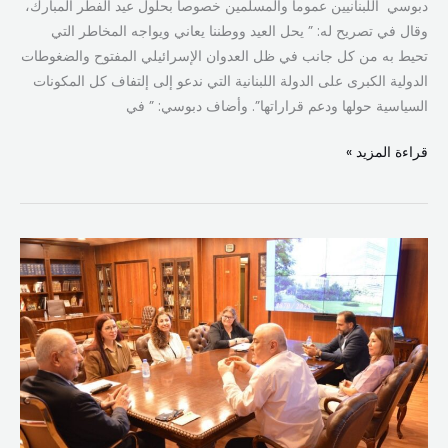
دبوسي اللبنانيين عموماً والمسلمين خصوصاً بحلول عيد الفطر المبارك،
وقال في تصريح له: ” يحل العيد ووطننا يعاني ويواجه المخاطر التي
تحيط به من كل جانب في ظل العدوان الإسرائيلي المفتوح والضغوطات
الدولية الكبرى على الدولة اللبنانية التي ندعو إلى إلتفاف كل المكونات
السياسية حولها ودعم قراراتها”. وأضاف دبوسي: ” في
قراءة المزيد »
دبوسي
يستقبل
وفد
RET
Germany
لبحث
مشاريع
تمكين