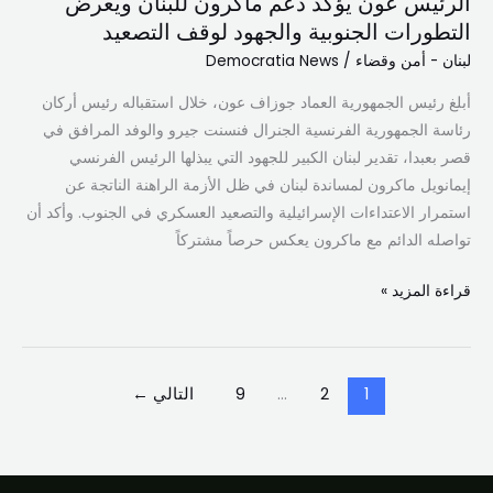
الرئيس عون يؤكد دعم ماكرون للبنان ويعرض
لوقف
التطورات الجنوبية والجهود لوقف التصعيد
التصعيد
لبنان - أمن وقضاء
/
Democratia News
أبلغ رئيس الجمهورية العماد جوزاف عون، خلال استقباله رئيس أركان
رئاسة الجمهورية الفرنسية الجنرال فنسنت جيرو والوفد المرافق في
قصر بعبدا، تقدير لبنان الكبير للجهود التي يبذلها الرئيس الفرنسي
إيمانويل ماكرون لمساندة لبنان في ظل الأزمة الراهنة الناتجة عن
استمرار الاعتداءات الإسرائيلية والتصعيد العسكري في الجنوب. وأكد أن
تواصله الدائم مع ماكرون يعكس حرصاً مشتركاً
قراءة المزيد »
1
2
…
9
التالي
←