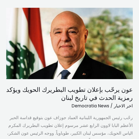
عون
يرحّب
بإعلان
تطويب
البطريرك
الحويك
ويؤكد
رمزية
الحدث
في
عون يرحّب بإعلان تطويب البطريرك الحويك ويؤكد
تاريخ
رمزية الحدث في تاريخ لبنان
لبنان
اخر الاخبار
/
Democratia News
رحّب رئيس الجمهورية اللبنانية العماد جوزاف عون بتوقيع قداسة الحبر
الأعظم البابا لاوون الرابع عشر مرسوم إعلان تطويب البطريرك المكرم
الياس الحويك، مؤسس لبنان الكبير، طوباوياً. ووجه الرئيس عون الشكر،