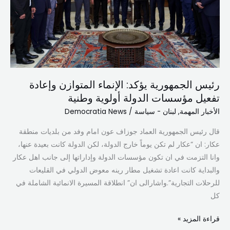
تفعيل
مؤسسات
الدولة
أولوية
وطنية
رئيس الجمهورية يؤكد: الإنماء المتوازن وإعادة
تفعيل مؤسسات الدولة أولوية وطنية
الأخبار المهمة
,
لبنان - سياسة
/
Democratia News
قال رئيس الجمهورية العماد جوزاف عون امام وفد من بلديات منطقة
عكار: ان “عكار لم تكن يوماً خارج الدولة، لكن الدولة كانت بعيدة عنها،
وانا التزمت في ان تكون مؤسسات الدولة وإداراتها إلى جانب اهل عكار
والبداية كانت اعادة تشغيل مطار رينه معوض الدولي في القليعات
للرحلات التجارية”.واشارالى ان” انطلاقة المسيرة الانمائية الشاملة في
كل
قراءة المزيد »