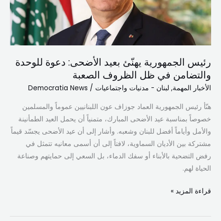
دعوة
للوحدة
والتضامن
في
ظل
رئيس الجمهورية يهنّئ بعيد الأضحى: دعوة للوحدة
الظروف
والتضامن في ظل الظروف الصعبة
الصعبة
الأخبار المهمة
,
لبنان - مدنيات واجتماعيات
/
Democratia News
هنّأ رئيس الجمهورية العماد جوزاف عون اللبنانيين عموماً والمسلمين
خصوصاً بمناسبة عيد الأضحى المبارك، متمنياً أن يحمل العيد الطمأنينة
والأمل وأياماً أفضل للبنان وشعبه. وأشار إلى أن عيد الأضحى يجسّد قيماً
مشتركة بين الأديان السماوية، لافتاً إلى أن أسمى معانيه تتمثل في
رفض التضحية بالأبناء أو سفك الدماء، بل السعي إلى حمايتهم وصناعة
الحياة لهم.
قراءة المزيد »