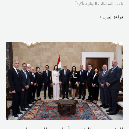
تلقت السلطات اللبنانية تأكيداً
قراءة المزيد »
الرئيس
عون:
التفاوض
أسلم
من
الحرب
وليس
لدينا
خيار
اخر