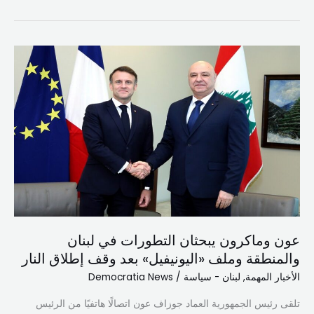
عون
وماكرون
يبحثان
التطورات
في
لبنان
والمنطقة
وملف
«اليونيفيل»
بعد
وقف
عون وماكرون يبحثان التطورات في لبنان
إطلاق
والمنطقة وملف «اليونيفيل» بعد وقف إطلاق النار
النار
الأخبار المهمة
,
لبنان - سياسة
/
Democratia News
تلقى رئيس الجمهورية العماد جوزاف عون اتصالًا هاتفيًا من الرئيس