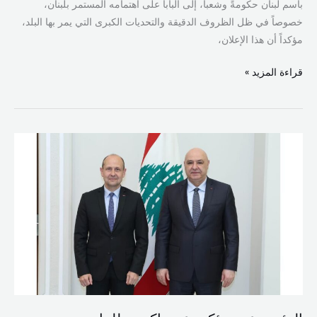
باسم لبنان حكومةً وشعباً، إلى البابا على اهتمامه المستمر بلبنان،
خصوصاً في ظل الظروف الدقيقة والتحديات الكبرى التي يمر بها البلد،
مؤكداً أن هذا الإعلان،
قراءة المزيد »
الرئيس
عون
يؤكد
دعم
ماكرون
للبنان
ويعرض
التطورات
الجنوبية
والجهود