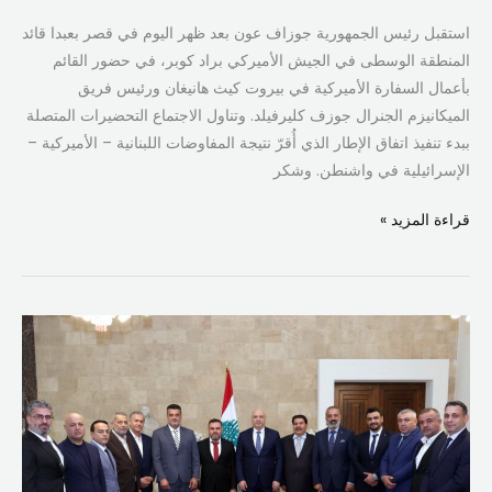
استقبل رئيس الجمهورية جوزاف عون بعد ظهر اليوم في قصر بعبدا قائد
المنطقة الوسطى في الجيش الأميركي براد كوبر، في حضور القائم
بأعمال السفارة الأميركية في بيروت كيث هانيغان ورئيس فريق
الميكانيزم الجنرال جوزف كليرفيلد. وتناول الاجتماع التحضيرات المتصلة
ببدء تنفيذ اتفاق الإطار الذي أُقرّ نتيجة المفاوضات اللبنانية – الأميركية –
الإسرائيلية في واشنطن. وشكر
قراءة المزيد »
رئيس
الجمهورية
يؤكد:
الإنماء
المتوازن
وإعادة