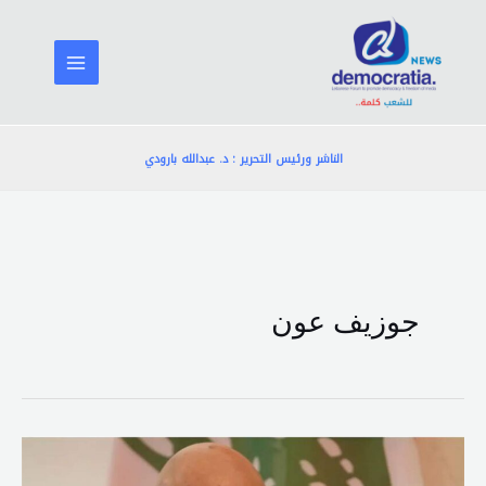
خطي
لى
لمحتوى
الناشر ورئيس التحرير : د. عبدالله بارودي
جوزيف عون
هذا
ما