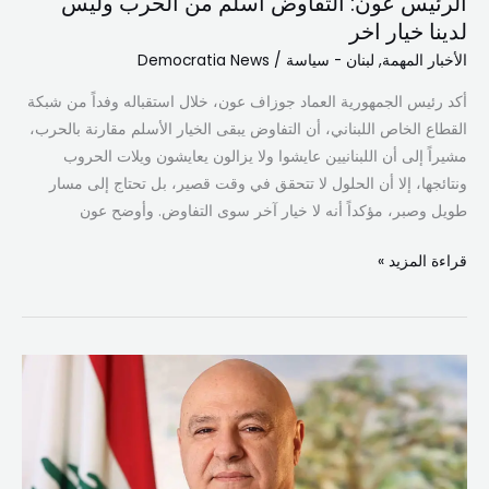
الرئيس عون: التفاوض أسلم من الحرب وليس
لدينا خيار اخر
الأخبار المهمة
,
لبنان - سياسة
/
Democratia News
أكد رئيس الجمهورية العماد جوزاف عون، خلال استقباله وفداً من شبكة
القطاع الخاص اللبناني، أن التفاوض يبقى الخيار الأسلم مقارنة بالحرب،
مشيراً إلى أن اللبنانيين عايشوا ولا يزالون يعايشون ويلات الحروب
ونتائجها، إلا أن الحلول لا تتحقق في وقت قصير، بل تحتاج إلى مسار
طويل وصبر، مؤكداً أنه لا خيار آخر سوى التفاوض. وأوضح عون
قراءة المزيد »
رئيس
الجمهورية
يهنّئ
بعيد
الأضحى: