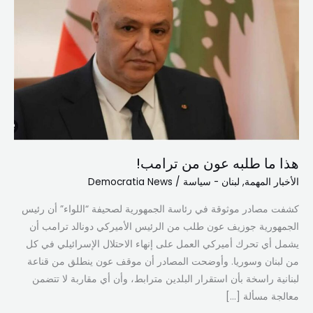
طلبه
عون
من
ترامب!
هذا ما طلبه عون من ترامب!
الأخبار المهمة
,
لبنان - سياسة
/
Democratia News
كشفت مصادر موثوقة في رئاسة الجمهورية لصحيفة “اللواء” أن رئيس
الجمهورية جوزيف عون طلب من الرئيس الأميركي دونالد ترامب أن
يشمل أي تحرك أميركي العمل على إنهاء الاحتلال الإسرائيلي في كل
من لبنان وسوريا. وأوضحت المصادر أن موقف عون ينطلق من قناعة
لبنانية راسخة بأن استقرار البلدين مترابط، وأن أي مقاربة لا تتضمن
معالجة مسألة […]