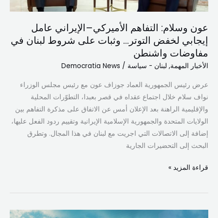
التوتر…
وثبات
عون وسلام: التفاهم الأميركي–الإيراني عامل
على
إيجابي لخفض التوتر… وثبات على شروط لبنان في
شروط
مفاوضات واشنطن
لبنان
في
الأخبار المهمة
,
لبنان - سياسة
/
Democratia News
مفاوضات
عرض رئيس الجمهورية العماد جوزاف عون مع رئيس مجلس الوزراء
واشنطن
نواف سلام خلال اجتماع عقداه في قصر بعبدا، التطوّرات المحلية
والإقليمية الراهنة بعد الإعلان أمس عن الاتفاق على مذكرة التفاهم بين
الولايات المتحدة والجمهورية الإسلامية الإيرانية وتقييم ردود الفعل عليها،
إضافة إلى الاتصالات التي اجريت مع لبنان في هذا المجال. وتطرق
البحث إلى التحضيرات الجارية
قراءة المزيد »
واشنطن