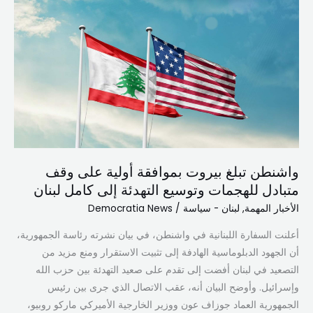
تبلغ
بيروت
بموافقة
أولية
على
وقف
متبادل
للهجمات
وتوسيع
واشنطن تبلغ بيروت بموافقة أولية على وقف
التهدئة
متبادل للهجمات وتوسيع التهدئة إلى كامل لبنان
إلى
كامل
الأخبار المهمة
,
لبنان - سياسة
/
Democratia News
لبنان
أعلنت السفارة اللبنانية في واشنطن، في بيان نشرته رئاسة الجمهورية،
أن الجهود الدبلوماسية الهادفة إلى تثبيت الاستقرار ومنع مزيد من
التصعيد في لبنان أفضت إلى تقدم على صعيد التهدئة بين حزب الله
وإسرائيل. وأوضح البيان أنه، عقب الاتصال الذي جرى بين رئيس
الجمهورية العماد جوزاف عون ووزير الخارجية الأميركي ماركو روبيو،