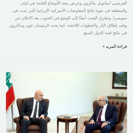
الفرنسي ايمانويل ماكرون وعرض معه الأوضاع العامة في لبنان
والمنطقة في ضوء نتائج المفاوضات الأميركية الإيرانية التي تمت في
سويسرا. وتطرق البحث أيضًا إلى الوضع في الجنوب بعد الإعلان عن
وقف إطلاق النار والخطوات اللاحقة. كما بحث الرئيسان عون وماكرون
في نتائج قمة الدول السبع
قراءة المزيد »
عون
وسلام:
التفاهم
الأميركي–
الإيراني
عامل
إيجابي
لخفض