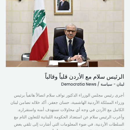
مع
الأردن
قلباً
وقالباً
الرئيس سلام مع الأردن قلباً وقالباً
لبنان - سياسة
/
Democratia News
أجرى رئيس مجلس الوزراء الدكتور نواف سلام اتصالاً هاتفياً برئيس
وزراء المملكة الأردنية الهاشمية، حسان جعفر، أكد خلاله تضامن لبنان
الكامل مع الأردن في وجه أي محاولات تستهدف أمنه واستقراره.
وأعرب الرئيس سلام عن استعداد الحكومة اللبنانية للتعاون التام مع
السلطات الأردنية، في ضوء المعلومات التي أشارت إلى تلقي بعض