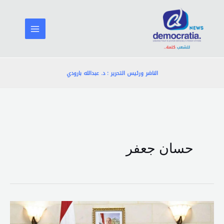
خطي
لى
لمحتوى
الناشر ورئيس التحرير : د. عبدالله بارودي
حسان جعفر
الرئيس
سلام