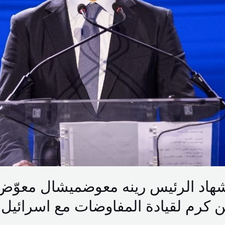
ال36 لاستشهاد الرئيس رينه معوضميشال معوّ
يين كرم لقيادة المفاوضات مع اسرائيل 