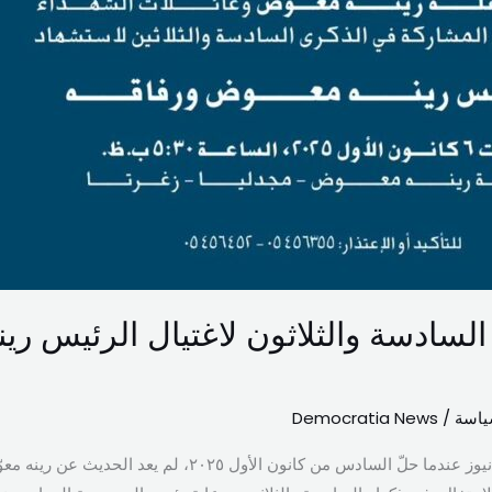
السادسة والثلاثون لاغتيال الرئيس رينه
ياسة
/
Democratia News
بقلم الياس عيسى الياس- ديمقراطيا نيوز ​عندما حلّ السادس من كا