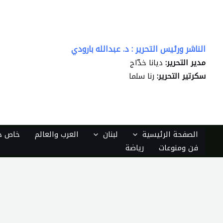
خطي
لى
لمحتوى
الناشر ورئيس التحرير : د. عبدالله بارودي
مدير التحرير:
ديانا خدّاج
سكرتير التحرير:
رنا سلما
الصفحة الرئيسية
لبنان
العرب والعالم
خاص دي
فن ومنوعات
رياضة