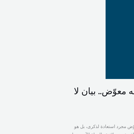
 معوّض.. بيان لا
نون الأول ٢٠٢٥، لم يعد الحديث عن رينه معوّض مجرد استعادة لذكرى، بل هو