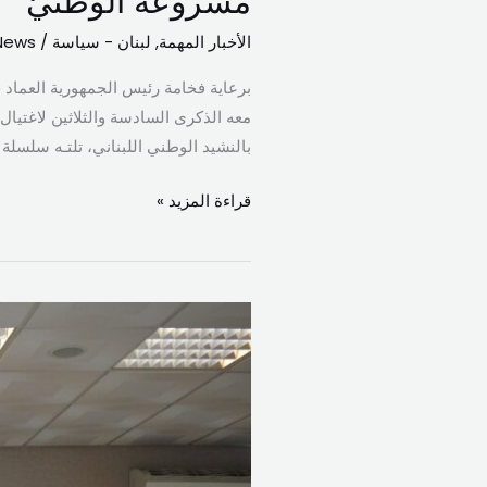
مشروعه الوطنيّ
الأخبار المهمة
,
لبنان - سياسة
/
News
برعاية فخامة رئيس الجمهورية العماد 
معه الذكرى السادسة والثلاثين لاغتيا
بالنشيد الوطني اللبناني، تلتـه سلسل
قراءة المزيد »
دبوسي
يستقبل
ذوق
ولائحة
“طرابلس..
عاصمة”