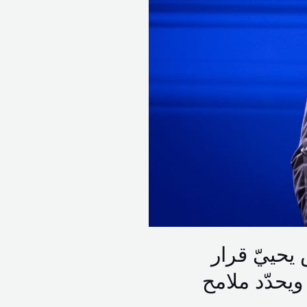
ض يحييّ قرار
ويحدّد ملامح