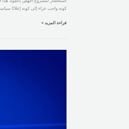
استحضار لمشروع أُجهض بالقوة. هذا الا
كونه واجب عزاء إلى كونه إعلانًا سياسيًا
قراءة المزيد »
الذكرى
ال36
لاستشهاد
الرئيس
رينه
معوضميشال
معوّض
يحييّ
قرار
الرؤساء