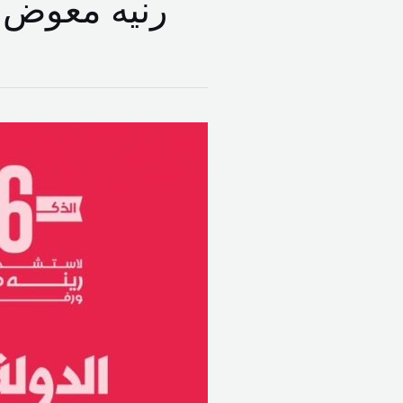
رنيه معوض
الدولة
الآن:
الذكرى
السادسة
والثلاثون
لاغتيال
الرئيس
رينه
معوّض..
بيان
لا
يطفأ