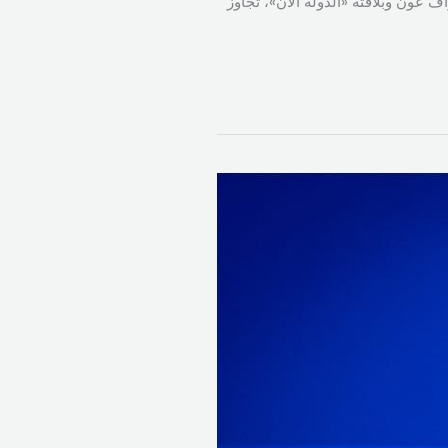
 عون وبلافتة «الدولة الآن»، تجاوز