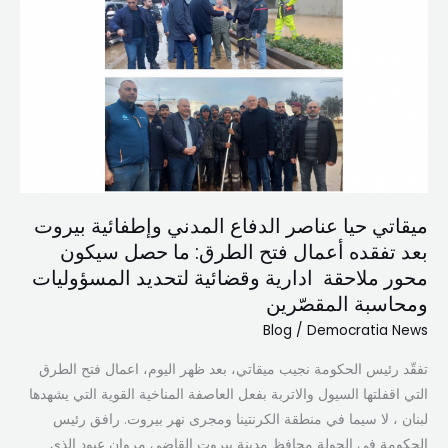
عناصر
الدفاع
المدني
وإطفائية
بيروت
بعد
تفقده
أعمال
فتح
ميقاتي حيا عناصر الدفاع المدني وإطفائية بيروت
الطرق:
بعد تفقده أعمال فتح الطرق: ما حصل سيكون
ما
محور ملاحقة ادارية وقضائية لتحديد المسؤوليات
حصل
ومحاسبة المقصّرين
سيكون
Blog
/
Democratia News
محور
ملاحقة
تفقّد رئيس الحكومة نجيب ميقاتي، بعد ظهر اليوم، اعمال فتح الطرق
ادارية
التي اقفلتها السيول والاتربة بفعل العاصفة المناخية القوية التي يشهدها
وقضائية
لبنان ، لا سيما في منطقة الكرنتينا ومجرى نهر بيروت. رافق رئيس
لتحديد
الحكومة في الجولة محافظ مدينة بيروت القاضي مروان عبود الذي