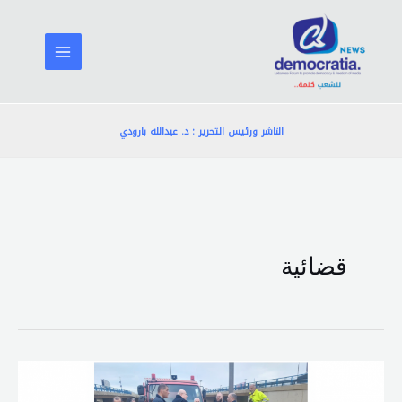
خطي
لى
لمحتوى
الناشر ورئيس التحرير : د. عبدالله بارودي
قضائية
ميقاتي
حيا