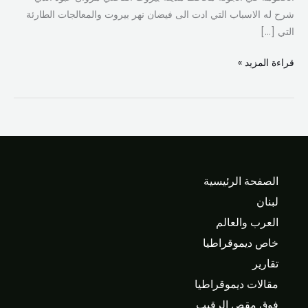
المسؤوليات
شرح له الاسباب التي ادت الى فيضان نهر بيروت والمعالجات الطارئة
ومحاسبة
التي […]
المقصّرين
قراءة المزيد »
الصفحة الرئيسية
لبنان
العرب والعالم
خاص ديموقراطيا
تقارير
مقالات ديموقراطيا
فوق مقص الرقيب