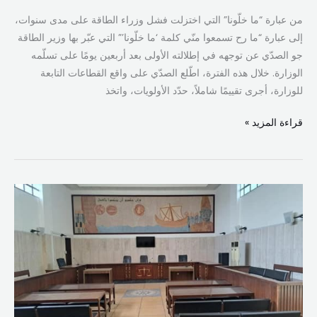
من عبارة “ما خلّونا” التي اختزلت فشل وزراء الطاقة على مدى سنوات،
إلى عبارة “ما رح تسمعوا منّي كلمة ‘ما خلّونا’” التي عبّر بها وزير الطاقة
جو الصدّي عن توجهه في إطلالته الأولى بعد أربعين يومًا على تسلّمه
الوزارة. خلال هذه الفترة، اطّلع الصدّي على واقع القطاعات التابعة
للوزارة، أجرى تقييمًا شاملاً، حدّد الأولويات، واتخذ
قراءة المزيد »
لبنان
يشهد
تحولاً
قضائياً
جديداً:
إصلاحات
وزير
العدل