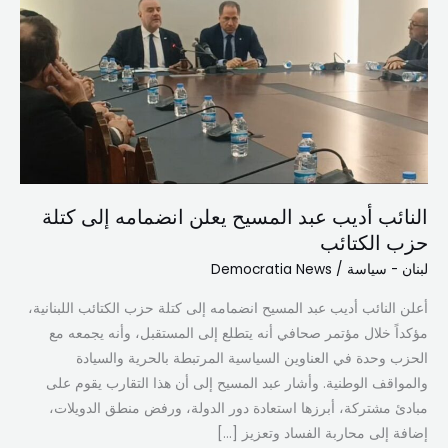
عبد
المسيح
يعلن
انضمامه
إلى
كتلة
حزب
الكتائب
النائب أديب عبد المسيح يعلن انضمامه إلى كتلة
حزب الكتائب
لبنان - سياسة
/
Democratia News
أعلن النائب أديب عبد المسيح انضمامه إلى كتلة حزب الكتائب اللبنانية،
مؤكداً خلال مؤتمر صحافي أنه يتطلع إلى المستقبل، وأنه يجمعه مع
الحزب وحدة في العناوين السياسية المرتبطة بالحرية والسيادة
والمواقف الوطنية. وأشار عبد المسيح إلى أن هذا التقارب يقوم على
مبادئ مشتركة، أبرزها استعادة دور الدولة، ورفض منطق الدويلات،
إضافة إلى محاربة الفساد وتعزيز […]