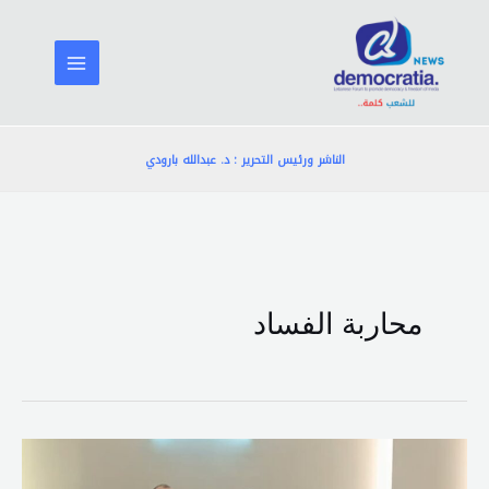
خطي
لى
لمحتوى
الناشر ورئيس التحرير : د. عبدالله بارودي
محاربة الفساد
النائب
أديب