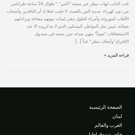
كتب النائب ايهاب مطر عبر منصة “اكس” :” طوال 24 ساعة ‎طرابلس
من دون ‎كهرباء. مدينة النور بالعتمة. لا عجب فعلا إذ أن النافذين وأصحاب
الألقاب الموروثة وأمراء الفلول تبقى لمبات بيوتهم مضاءة وبراداتهم
شغالة، ليس مثل المواطن المسكين الذي لا يتذكرونه الا عند
الاستحقاقات “صوتاً” ينتهي صداه حين يضعه في صندوق
الإقتراع.”وأضاف مطر:” غداً […]
قراءة المزيد »
الصفحة الرئيسية
لبنان
العرب والعالم
خاص ديموقراطيا