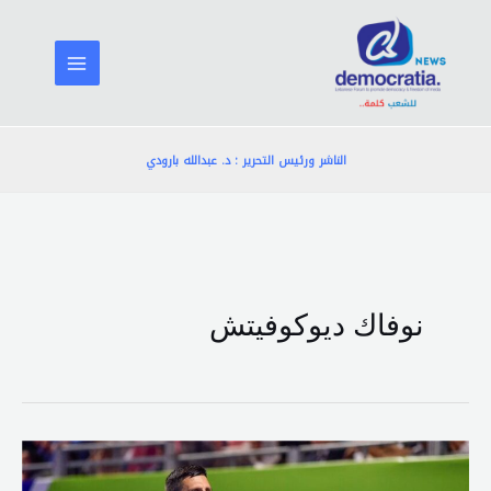
خطي
لى
لمحتوى
الناشر ورئيس التحرير : د. عبدالله بارودي
نوفاك ديوكوفيتش
ديوكوفيتش
يهزم