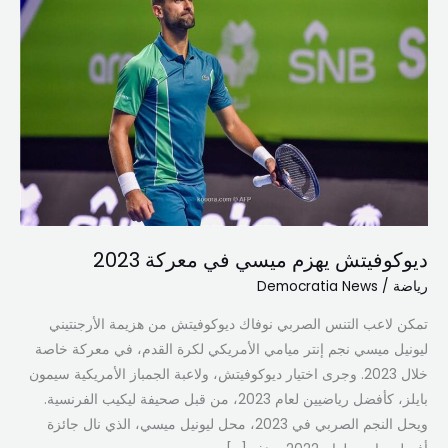
ميسي
في
معركة
2023
ديوكوفيتش يهزم ميسي في معركة 2023
رياضة
/
Democratia News
تمكن لاعب التنس الصربي نوفاك ديوكوفيتش من هزيمة الأرجنتيني
ليونيل ميسي نجم إنتر ميامي الأمريكي لكرة القدم، في معركة خاصة
خلال 2023. وجرى اختيار ديوكوفيتش، ولاعبة الجمباز الأمريكية سيمون
بايلز، كأفضل رياضيين لعام 2023، من قبل صحيفة ليكيب الفرنسية.
ويحل النجم الصربي في 2023، محل ليونيل ميسي، الذي نال جائزة