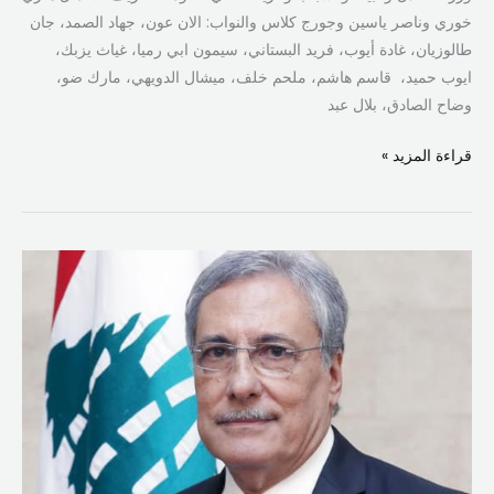
خوري وناصر ياسين وجورج كلاس والنواب: الان عون، جهاد الصمد، جان
طالوزيان، غادة أيوب، فريد البستاني، سيمون ابي رميا، غياث يزبك،
ايوب حميد، قاسم هاشم، ملحم خلف، ميشال الدويهي، مارك ضو،
وضاح الصادق، بلال عبد
قراءة المزيد »
مكتب
وزير
العدل:
لم
يطلب
من
رئيس
الحكومة
سحب