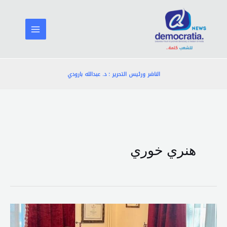
خطي
لى
لمحتوى
الناشر ورئيس التحرير : د. عبدالله بارودي
هنري خوري
الراعي
عرض