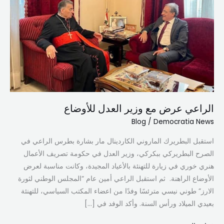
مع
وزير
العدل
للأوضاع
الراعي عرض مع وزير العدل للأوضاع
Blog
/
Democratia News
استقبل البطريرك الماروني الكاردينال مار بشارة بطرس الراعي في
الصرح البطريركي ببكركي، وزير العدل في حكومة تصريف الأعمال
هنري خوري في زيارة للتهنئة بالأعياد المجيدة، وكانت مناسبة لعرض
الأوضاع الراهنة. ثم استقبل الراعي أمين عام “المجلس الوطني لثورة
الارز” طوني نيسي مترئسًا وفدًا من اعضاء المكتب السياسي، للتهنئة
بعيدي الميلاد ورأس السنة. وأكد الوفد في […]