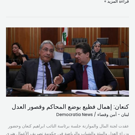
قراءة المزيد »
كنعان:
إهمال
فظيع
بوضع
المحاكم
وقصور
العدل
كنعان: إهمال فظيع بوضع المحاكم وقصور العدل
لبنان - أمن وقضاء
/
Democratia News
عقدت لجنة المال والموازنة جلسة برئاسة النائب ابراهيم كنعان وحضور
وزراء العدل والبيئة والشباب والرياضة في حكومة تصريف الأعمال هنري