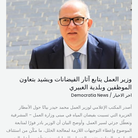
وزير
العمل
يتابع
آثار
الفيضانات
ويشيد
بتعاون
الموظفين
وبلدية
الغبيري
وزير العمل يتابع آثار الفيضانات ويشيد بتعاون
الموظفين وبلدية الغبيري
اخر الاخبار
/
Democratia News
أصدر المكتب الإعلامي لوزير العمل محمد حيدر بيانًا حول الأمطار
الغزيرة التي تسببت بفيضان المياه في مبنى وزارة العمل – المشرفية
وتعطّل جزئي لسير العمل. وأوضح البيان أن الوزير بادر فورًا لمتابعة
الموضوع وإعطاء التوجيهات اللازمة لمعالجة الخلل، ما مكّن من استئناف