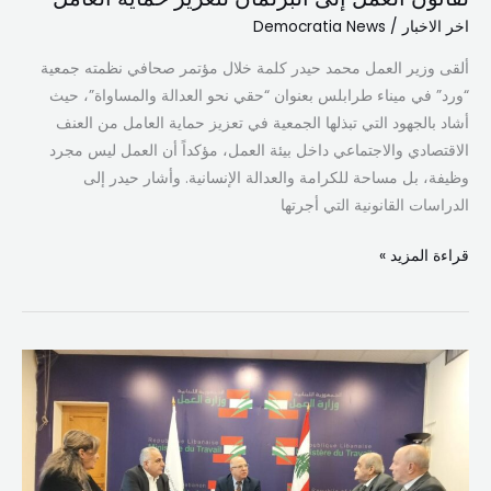
لتعزيز
اخر الاخبار
/
Democratia News
حماية
ألقى وزير العمل محمد حيدر كلمة خلال مؤتمر صحافي نظمته جمعية
العامل
“ورد” في ميناء طرابلس بعنوان “حقي نحو العدالة والمساواة”، حيث
أشاد بالجهود التي تبذلها الجمعية في تعزيز حماية العامل من العنف
الاقتصادي والاجتماعي داخل بيئة العمل، مؤكداً أن العمل ليس مجرد
وظيفة، بل مساحة للكرامة والعدالة الإنسانية. وأشار حيدر إلى
الدراسات القانونية التي أجرتها
قراءة المزيد »
وزير
العمل
يترأس
اجتماعًا
عاجلًا