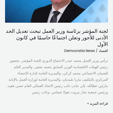
تعديل
الحد
الأدنى
للأجور
لجنة المؤشر برئاسة وزير العمل تبحث تعديل الحد
وتعلن
الأدنى للأجور وتعلن اجتماعًا حاسمًا في كانون
اجتماعًا
الأول
حاسمًا
في
اقتصاد
/
Democratia News
كانون
ترأس وزير العمل محمد حيدر الاجتماع الدوري للجنة المؤشر، بحضور
الأول
رئيس الهيئات الاقتصادية الوزير السابق محمد شقير، والمدير العام
للضمان الاجتماعي محمد كركي، والمديرة العامة لإدارة الإحصاء
المركزي بالتكليف ماريا نلبنديان، والمديرة العامة لوزارة العمل بالإنابة
مارلين عطالله، إلى جانب نائب رئيس الاتحاد العمالي العام حسن فقيه،
ورئيس جمعية تجار بيروت نقولا شماس، ونائب رئيس
قراءة المزيد »