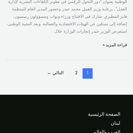
الوطنية بعنوان “دور التحول الرقمي في تطوير الكفاءات البشرية لإدارة
العمل”، برعاية وزير العمل محمد حيدر وحضور المدير العام للمنظمة
فايز المطيري. شارك في الافتتاح وزراء ونواب ومسؤولون رسميون،
إضافة إلى ممثلين عن الهيئات الاقتصادية والعمالية. وبعد النشيد الوطني،
استعرض الوزير حيدر إنجازات الوزارة خلال
قراءة المزيد »
1
2
التالي
←
الصفحة الرئيسية
لبنان
العرب والعالم