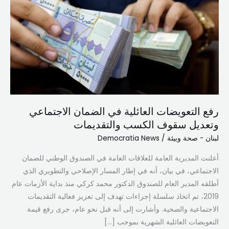
العائلية
في
الضمان
الاجتماعي
وتعديل
سقوف
الكسب
والتقديمات
رفع التعويضات العائلية في الضمان الاجتماعي
وتعديل سقوف الكسب والتقديمات
لبنان - صحة وبيئة
/
Democratia News
أعلنت المديرية العامة للعلاقات العامة في الصندوق الوطني للضمان
الاجتماعي، في بيان، أنه في إطار المسار الإصلاحي والتطويري الذي
أطلقه المدير العام للصندوق الدكتور محمد كركي منذ بداية الأزمات عام
2019، تم اتخاذ سلسلة إجراءات تهدف إلى تعزيز فعالية التقديمات
الاجتماعية والصحية. وأشارت إلى أنه قبل نحو عام، جرى رفع قيمة
التعويضات العائلية الشهرية بموجب […]