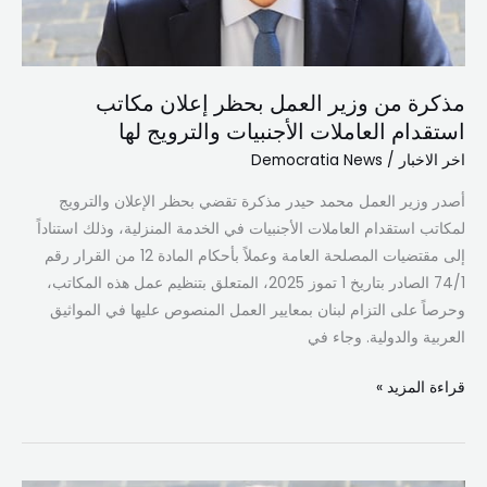
استقدام
العاملات
الأجنبيات
مذكرة من وزير العمل بحظر إعلان مكاتب
والترويج
استقدام العاملات الأجنبيات والترويج لها
لها
اخر الاخبار
/
Democratia News
أصدر وزير العمل محمد حيدر مذكرة تقضي بحظر الإعلان والترويج
لمكاتب استقدام العاملات الأجنبيات في الخدمة المنزلية، وذلك استناداً
إلى مقتضيات المصلحة العامة وعملاً بأحكام المادة 12 من القرار رقم
74/1 الصادر بتاريخ 1 تموز 2025، المتعلق بتنظيم عمل هذه المكاتب،
وحرصاً على التزام لبنان بمعايير العمل المنصوص عليها في المواثيق
العربية والدولية. وجاء في
قراءة المزيد »