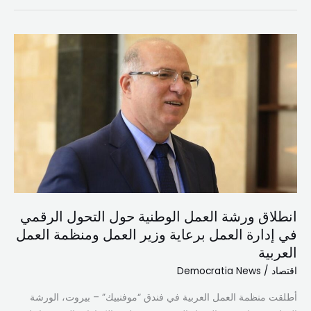
انطلاق
ورشة
العمل
الوطنية
حول
التحول
الرقمي
في
إدارة
العمل
انطلاق ورشة العمل الوطنية حول التحول الرقمي
برعاية
في إدارة العمل برعاية وزير العمل ومنظمة العمل
وزير
العربية
العمل
ومنظمة
اقتصاد
/
Democratia News
العمل
أطلقت منظمة العمل العربية في فندق “موفنبيك” – بيروت، الورشة
العربية