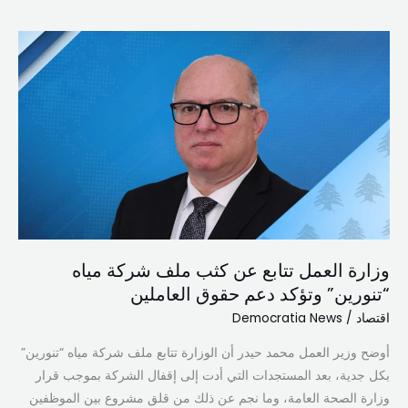
وزارة
العمل
تتابع
عن
كثب
ملف
شركة
مياه
“تنورين”
وتؤكد
وزارة العمل تتابع عن كثب ملف شركة مياه
دعم
“تنورين” وتؤكد دعم حقوق العاملين
حقوق
العاملين
اقتصاد
/
Democratia News
أوضح وزير العمل محمد حيدر أن الوزارة تتابع ملف شركة مياه “تنورين”
بكل جدية، بعد المستجدات التي أدت إلى إقفال الشركة بموجب قرار
وزارة الصحة العامة، وما نجم عن ذلك من قلق مشروع بين الموظفين