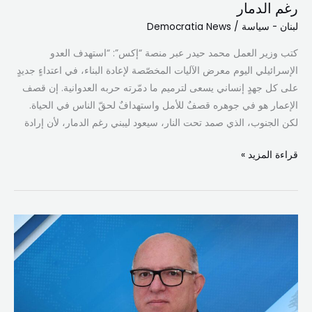
رغم الدمار
لبنان - سياسة
/
Democratia News
كتب وزير العمل محمد حيدر عبر منصة “إكس”: “استهدف العدو
الإسرائيلي اليوم معرض الآليات المخصّصة لإعادة البناء، في اعتداءٍ جديدٍ
على كل جهدٍ إنساني يسعى لترميم ما دمّرته حربه العدوانية. إن قصف
الإعمار هو في جوهره قصفٌ للأمل واستهدافٌ لحقّ الناس في الحياة.
لكن الجنوب، الذي صمد تحت النار، سيعود ليبني رغم الدمار، لأن إرادة
قراءة المزيد »
لجنة
المؤشر
برئاسة
وزير
العمل
تبحث