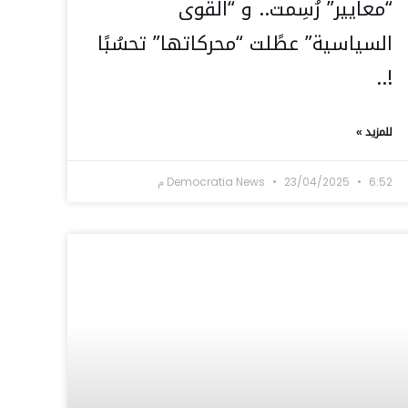
“معايير” رُسِمت.. و “القوى
السياسية” عطًلت “محركاتها” تحسُبًا
!..
للمزيد »
6:52 م
23/04/2025
Democratia News