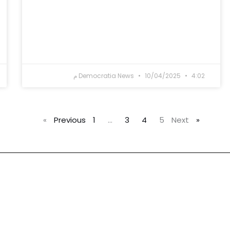
4:02 م
10/04/2025
Democratia News
1
…
3
4
5
Next »
« Previous