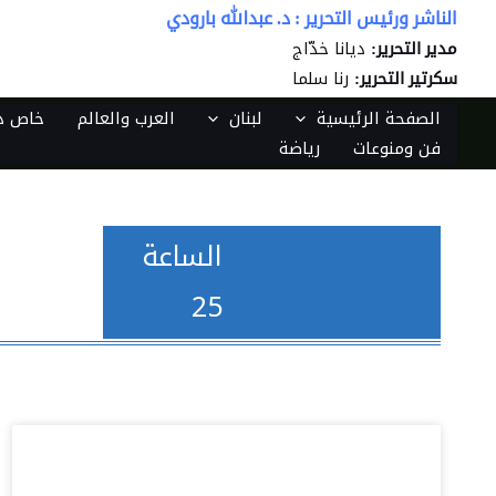
خطي
الناشر ورئيس التحرير : د. عبدالله بارودي
لى
ديانا خدّاج
مدير التحرير:
لمحتوى
رنا سلما
سكرتير التحرير:
الصفحة الرئيسية
لبنان
العرب والعالم
خاص دي
فن ومنوعات
رياضة
الساعة
25