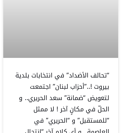
“تحالف الأضداد” في انتخابات بلدية
بيروت !..”أحزاب لبنان” اجتمعت
لتعويض “ضمانة” سعد الحريري.. و
الحلّ في مكانٍ آخر ! لا ممثل
“للمستقبل” و “الحريري” في
العاصمة.. و أي كلام آخر “انتحال