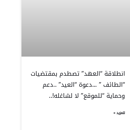
انطلاقة “العهد” تصطدم بمقتضيات
“الطائف ” …دعوة “العيد” ..دعم
وحماية “للموقع” لا لشاغله!..
للمزيد »