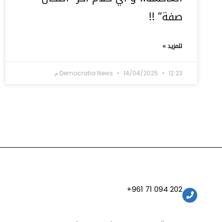
صفة” !!
للمزيد »
12:23 م
14/04/2025
Democratia News
202 094 71 961+