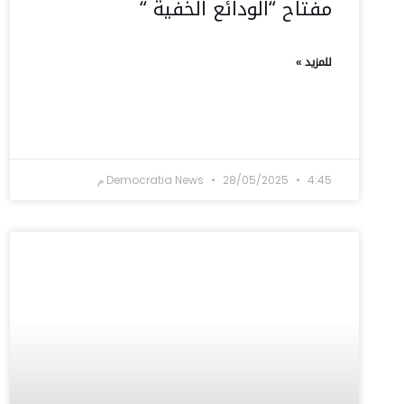
مفتاح “الودائع الخفية “
للمزيد »
4:45 م
28/05/2025
Democratia News