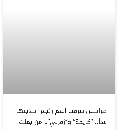
طرابلس تترقب اسم رئيس بلديتها
غداً.. “كريمة” و”زمرلي”.. من يملك