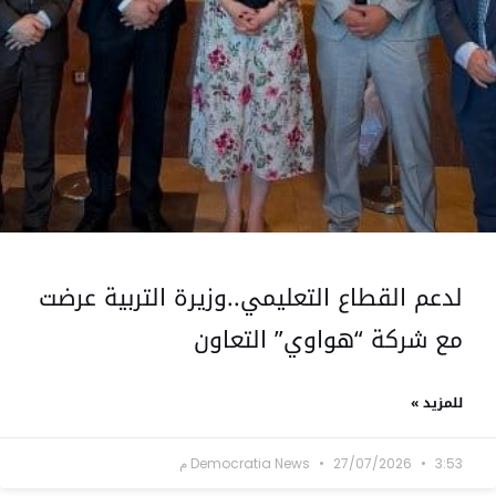
لدعم القطاع التعليمي..وزيرة التربية عرضت
مع شركة “هواوي” التعاون
للمزيد »
3:53 م
27/07/2026
Democratia News