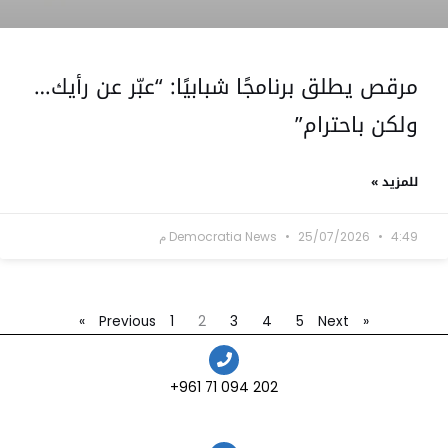
مرقص يطلق برنامجًا شبابيًا: “عبّر عن رأيك…
ولكن باحترام”
للمزيد »
4:49 م
25/07/2026
Democratia News
1
2
3
4
5
Next »
« Previous
202 094 71 961+