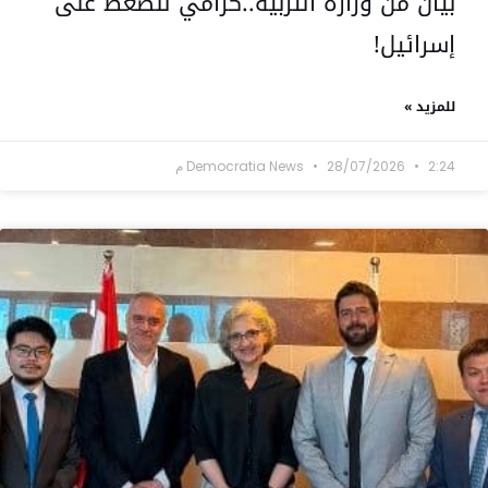
بيان من وزارة التربية..كرامي للضغط على
إسرائيل!
للمزيد »
2:24 م
28/07/2026
Democratia News