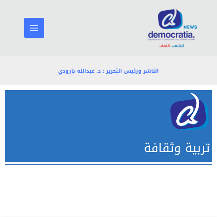
خطي
لى
لمحتوى
الناشر ورئيس التحرير : د. عبدالله بارودي
تربية وثقافة