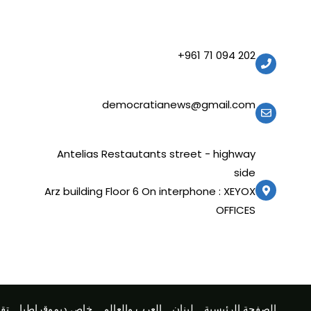
202 094 71 961+
democratianews@gmail.com
Antelias Restautants street - highway
side
Arz building Floor 6 On interphone : XEYOX
OFFICES
الصفحة الرئيسية
لبنان
العرب والعالم
خاص ديموقراطيا
تقا