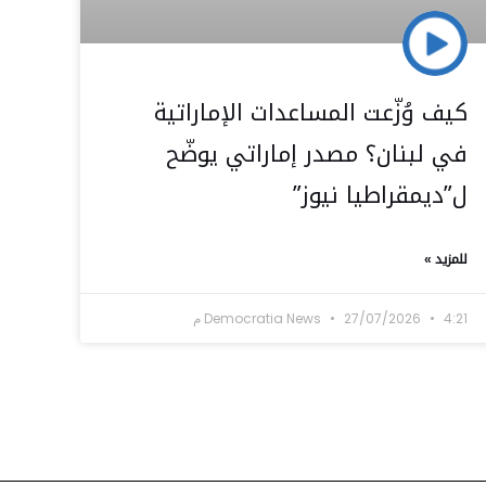
كيف وُزّعت المساعدات الإماراتية
في لبنان؟ مصدر إماراتي يوضّح
ل”ديمقراطيا نيوز”
للمزيد »
4:21 م
27/07/2026
Democratia News