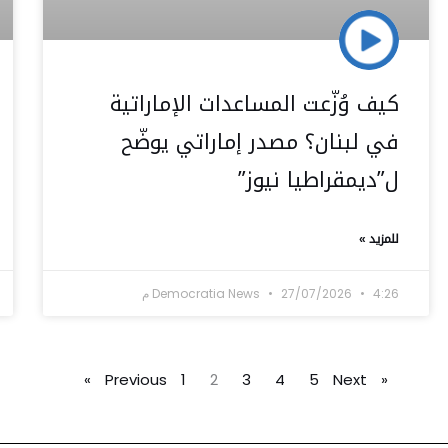
كيف وُزّعت المساعدات الإماراتية
في لبنان؟ مصدر إماراتي يوضّح
ل”ديمقراطيا نيوز”
للمزيد »
4:26 م
27/07/2026
Democratia News
1
2
3
4
5
Next »
« Previous