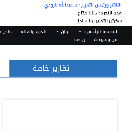
خطي
الناشر ورئيس التحرير : د. عبدالله بارودي
لى
ديانا خدّاج
مدير التحرير:
لمحتوى
رنا سلما
سكرتير التحرير:
الصفحة الرئيسية
لبنان
العرب والعالم
خاص دي
فن ومنوعات
رياضة
تقارير خاصة