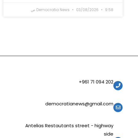
9:58 ص
03/08/2026
Democratia News
202 094 71 961+
democratianews@gmail.com
Antelias Restautants street - highway
side