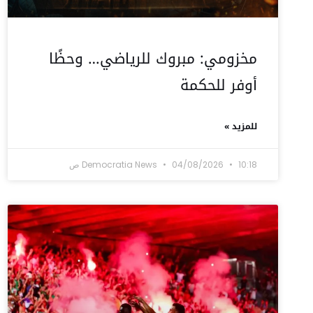
مخزومي: مبروك للرياضي… وحظًا
أوفر للحكمة
للمزيد »
10:18 ص
04/08/2026
Democratia News