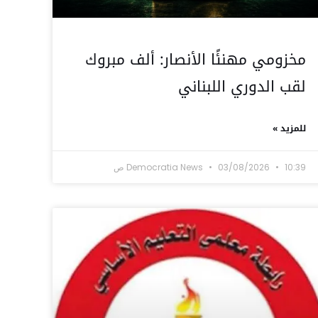
مخزومي مهنئًا الأنصار: ألف مبروك
لقب الدوري اللبناني
للمزيد »
10:39 ص
03/08/2026
Democratia News