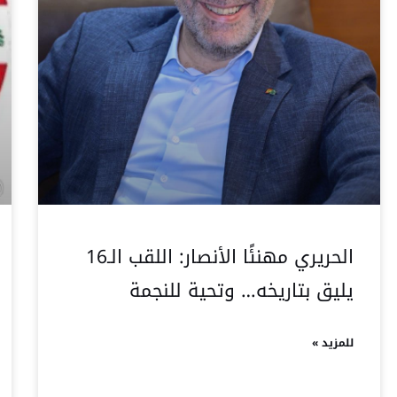
الحريري مهنئًا الأنصار: اللقب الـ16
يليق بتاريخه… وتحية للنجمة
للمزيد »