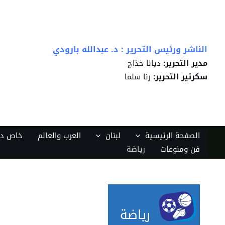
خطي
لى
لمحتوى
الناشر ورئيس التحرير : د. عبدالله بارودي
مدير التحرير:
ديانا خدّاج
سكرتير التحرير:
رنا سلما
الصفحة الرئيسية
لبنان
العرب والعالم
خاص دي
فن ومنوعات
رياضة
رياضة