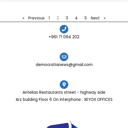
1
2
3
4
5
Next »
« Previous
202 094 71 961+
democratianews@gmail.com
Antelias Restautants street - highway side
Arz building Floor 6 On interphone : XEYOX OFFICES