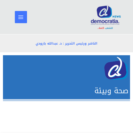
خطي
لى
لمحتوى
الناشر ورئيس التحرير : د. عبدالله بارودي
صحة وبيئة