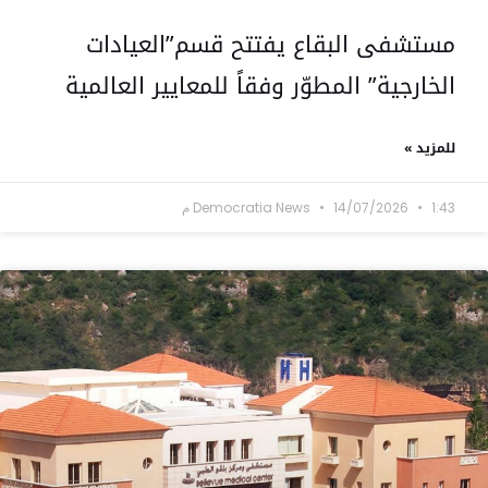
مستشفى البقاع يفتتح قسم”العيادات
الخارجية” المطوّر وفقاً للمعايير العالمية
للمزيد »
1:43 م
14/07/2026
Democratia News