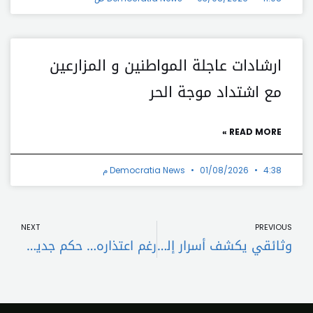
ارشادات عاجلة المواطنين و المزارعين
مع اشتداد موجة الحر
READ MORE »
4:38 م
01/08/2026
Democratia News
t
Prev
NEXT
PREVIOUS
وثائقي يكشف أسرار إليسا في هذا الموعد
رغم اعتذاره… حكم جديد ضد محمد رمضان لصالح عمرو أديب