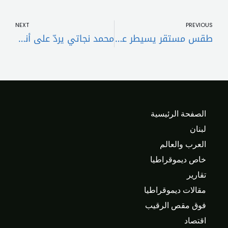
t
Prev
NEXT
PREVIOUS
طقس مستقر يسيطر على لبنان والحوض الشرقي للمتوسط مع درجات حرارة ضمن معدلاتها الموسمية
محمد نجاتي يردّ على أنباء القبض عليه
الصفحة الرئيسية
لبنان
العرب والعالم
خاص ديموقراطيا
تقارير
مقالات ديموقراطيا
فوق مقص الرقيب
اقتصاد