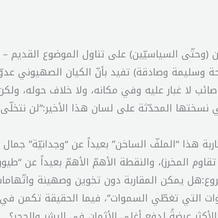
 (وحتّى السياسيّين) على تناول الموضوع القديم – ال
يحة وسليمة وصادقة) تفيد بأنّ الكيان الصهيوني عدو
يف صائب لا غبار عليه وفي مكانه، ولا خلاف حوله، 
نسختها المحدّثة على لسان هذا الأخير:”لن نتخلّى 
بة هذا “الملفّ الساخن” بعيداً عن “وجدانيّة” جمال 
تقاوم المخرز)، والنقطة الأهمّ الأهمّ بعيداً عن “طي
وع:هل يمكن المقاربة دون تخوين وصهينة واتّهامات 
بوات التي تغطّي السموات”، فيما الحقيقة تكمن ف
الأكثر عرضةً لدفع أغلى الأثمان في البشر والحجر؟