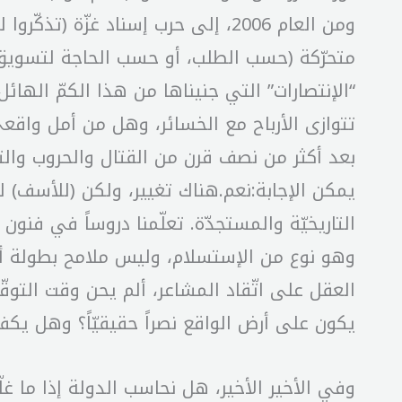
ومن العام 2006، إلى حرب إسناد غزّ
متحرّكة (حسب الطلب، أو حسب الحاجة لتسويق ال
“الإنتصارات” التي جنيناها من هذا الكمّ الهائ
تتوازى الأرباح مع الخسائر، وهل من أمل واق
بعد أكثر من نصف قرن من القتال والحروب والت
يمكن الإجابة:نعم.هناك تغيير، ولكن (للأسف) لمص
وهو نوع من الإستسلام، وليس ملامح بطولة أو 
العقل على اتّقاد المشاعر، ألم يحن وقت التوقّ
يكون على أرض الواقع نصراً حقيقيّاً؟ وهل ي
وفي الأخير الأخير، هل نحاسب الدولة إذا ما غ