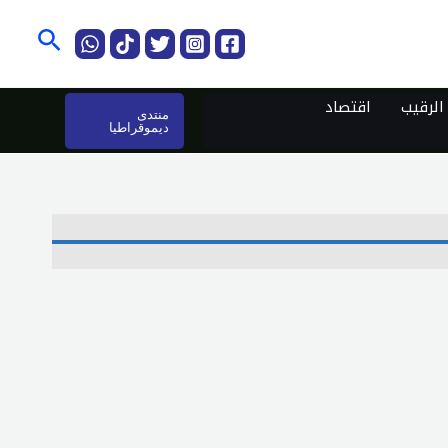
البحث
لرقيب
اقتصاد
منتدى
ديموقراطيا