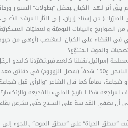
ة (تذكّروا لم يبقَ أثر لهذا الكيان..بفضل “بطولات” السنوار
مبرّرات) من إسناد إيران، إلى الثأر للمرشد الأعل
ل من الصواريخ والبيانات اليوميّة والعمليّات العسكر
عي في القضاء على الكيان المغتصب (أوهى من خيوط
ضحيات والموت المتنوّع؟
لحة إسرائيل.تقتلنا كالعصافير.تشرّدنا كالبدو الرحّل.
التاريخيّة والمستجدّة. تعلّمنا دروساً في فنون البايجرز و150 هدفا
شجاعة، تماماً كما قال الشاعر “والرأي قبل شجاعة ا
ف لمراجعة هذا التاريخ المليء بالفجيعة والإنكسار؟ و
كفي أن نضفي القداسة على السلاح حتّى نشرعن بقاء
لّبت “منطق الحياة” على “منطق الموت” باللجوء إلى 