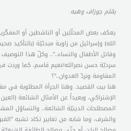
بقلم جوزاف وهبه
يعكف بعض المحلّلين أو الناشطين أو المفكّرين
الله) وإسرائيل من زاوية مبدئيّة (بالتأكيد صح
وقاتل الأطفال والنساء..”.. وكلّ هذا التوص
سرديّة حسن نصرالله/نعيم قاسم، كما وردت في 
المقاومة ونردّ العدوان..”؟
هنا بيت القصيد. وهنا الجرأة المطلوبة في مقار
الإشتراكي، وبعيداً عن الأمثال الشائعة (العين 
المصطلحات الدينيّة الشائعة.. والتساؤل المشر
والشرف، وما شابه من تعابير تكاد تشبه “الق
مصالح البلد، أو حتّى مصالح الطائفة الشيعيّة 