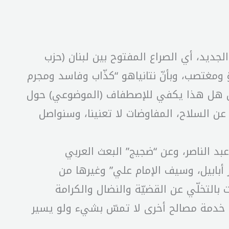
جديد، أي الصراع المفتوح بين لبنان (حزب
ّ ومغتصب، وبأنّ نتانياهو “كذّاب وفاسد ومجرم
ولكن هل هذا يكفي للإصطفاف (الموضوعي) حول
عن السلاح، المفاوضات لا تعنينا، وسنواصل
عبد الناصر، وعن “ضجيج” البعث العربي
ور أبابيل، وسيف الإمام علي” وغيرها من
بالتخلّي عن القضيّة والنضال والكرامة
ي خدمة مصالح أخرى لا تمسّ بشيء ولو يسير