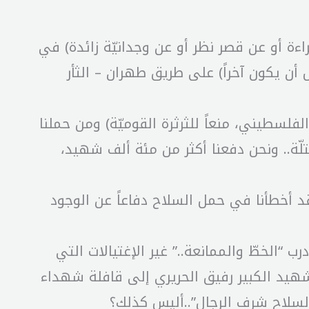
راءة أو عن قصر نظر أو عن وجدانيّة زائدة) في
 أن يكون آخراً) على طريق طهران – الثأر
لفلسطيني، منعاً للثرثرة القوميّة) ومن حملنا
ة.. ونحن دفعنا أكثر من مئة ألف شهيد،
د أخطأنا في حمل السلاح دفاعاً عن الوجود
 “الخطّ والممانعة..” غير الإغتيالات التي
لشهيد الكبير رفيق الحريري إلى قافلة شهداء
السلاح شرف الرجال”..أليس كذلك؟