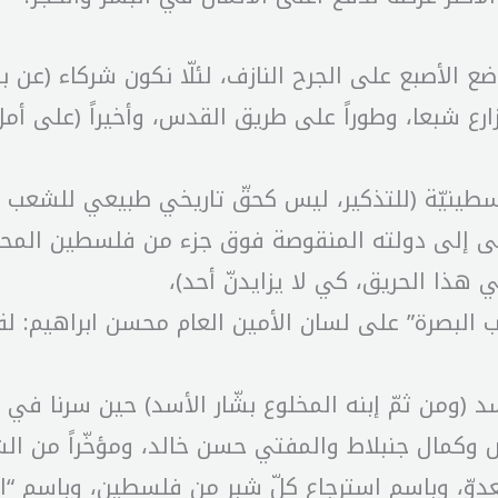
ع الأصبع على الجرح النازف، لئلّا نكون شركاء (عن ب
ارع شبعا، وطوراً على طريق القدس، وأخيراً (على أمل
فلسطينيّة (للتذكير، ليس كحقّ تاريخي طبيعي للشعب ا
ى إلى دولته المنقوصة فوق جزء من فلسطين المحتلّ
في هذا الحريق، كي لا يزايدنّ أحد)،
ب البصرة” على لسان الأمين العام محسن ابراهيم: لق
(ومن ثمّ إبنه المخلوع بشّار الأسد) حين سرنا في درب
وّض وكمال جنبلاط والمفتي حسن خالد، ومؤخّراً من ا
عدوّ، وباسم استرجاع كلّ شبر من فلسطين، وباسم “