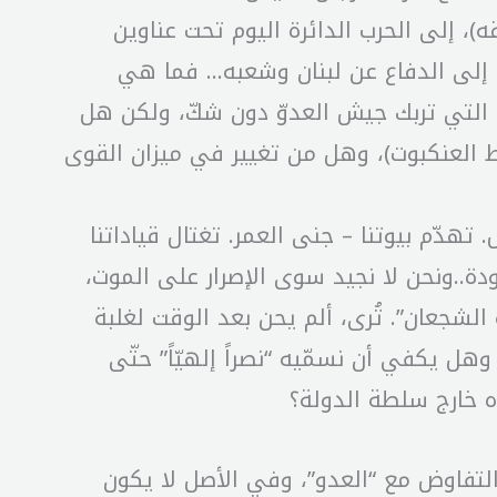
 ورفاقه)، إلى الحرب الدائرة اليوم تحت عناوين
ى، إلى الدفاع عن لبنان وشعبه… فما هي
يّة التي تربك جيش العدوّ دون شكّ، ولكن هل
 العنكبوت)، وهل من تغيير في ميزان القوى
 تهدّم بيوتنا – جنى العمر. تغتال قياداتنا
ً (بفضل الزوووم) في دقائق معدودة..ونحن لا نجيد سوى الإصرار على الموت،
لشجعان”. تُرى، ألم يحن بعد الوقت لغلبة
هل يكفي أن نسمّيه “نصراً إلهيّاً” حتّى
ه خارج سلطة الدولة؟
التفاوض مع “العدو”، وفي الأصل لا يكون