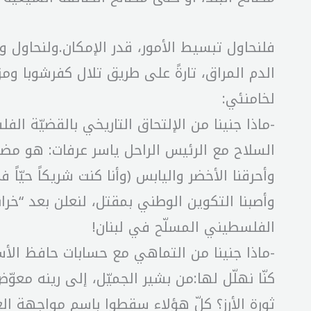
فلنحاول تبسيط الأمور، قدر الإمكان.ولنحاول وض
الدم المراق، تارةً على طريق تلال كفرشوبا ومز
لخامنئي:
-ماذا جنينا من الإلتحاق التاريخي بالقضيّة ال
السلاح مع الرئيس الراحل ياسر عرفات: هو مض
وأحرقنا الأخضر واليابس (وأنا كنت شريكاً حيّاً 
وأصبنا التكوين الوطني بمقتل، لنعلن بعد “خرا
الفلسطيني المسلّح في لبنان!
-ماذا جنينا من التماهي مع حسابات حافظ الأسد 
كنّا نهلّل لها:من بشير الجميّل، إلى رينه مع
ثورة الأرز؟ كلّ هؤلاء سقطوا باسم مواجهة ال