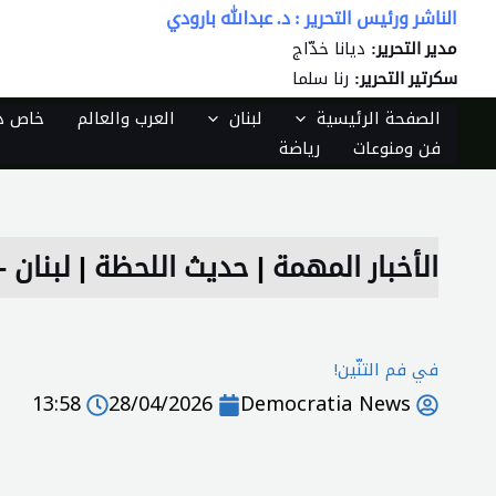
خطي
الناشر ورئيس التحرير : د. عبدالله بارودي
لى
ديانا خدّاج
مدير التحرير:
لمحتوى
رنا سلما
سكرتير التحرير:
الصفحة الرئيسية
لبنان
العرب والعالم
خاص دي
فن ومنوعات
رياضة
الأخبار المهمة
|
حديث اللحظة
|
لبنان 
في فم التنّين!
13:58
28/04/2026
Democratia News