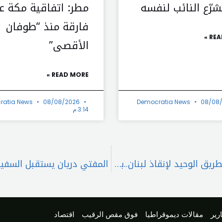
شرّع النائب لنفسه
مطر: اتفاقية مكة ع
فارقة منذ “طوفان
REA
الأقصى”
READ MORE »
ratia News
08/08/2026
Democratia News
08/08
3:14 م
دريان التقى السفير السعودي: إعادة بناء الدولة الطريق الوحيد لإنقاذ لبنان..بخاري: لتغليب الحكمة والعقل
المفتي دريان يستقبل السفير 
رير
مقالات ديموقراطيا
فوق مقص الرقيب
اقتصاد