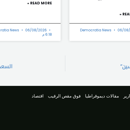
READ MORE »
REA
ratia News
06/08/2026
Democratia News
06/08
6:18 م
سين”
السعد
رير
مقالات ديموقراطيا
فوق مقص الرقيب
اقتصاد