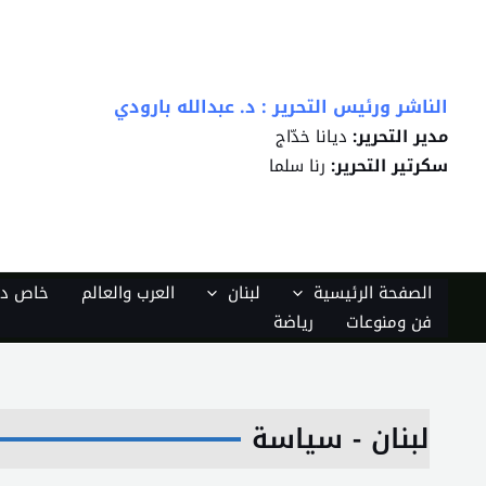
خطي
لى
لمحتوى
الناشر ورئيس التحرير : د. عبدالله بارودي
مدير التحرير:
ديانا خدّاج
سكرتير التحرير:
رنا سلما
الصفحة الرئيسية
لبنان
العرب والعالم
خاص دي
فن ومنوعات
رياضة
لبنان - سياسة