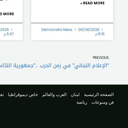
READ MORE »
D MORE »
/2026
Democratia News
06/08/2026
8:15 م
6:47 م
Prev
PREVIOUS
“الإعلام اللبناني” في زمن الحرب ..”جمهورية اللحّا
الصفحة الرئيسية
لبنان
العرب والعالم
خاص ديموقراطيا
تقا
فن ومنوعات
رياضة