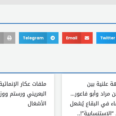
Telegram
Email
Twitter
ة علنية بين
ملفات عكار الإنمائية
ين مراد وأبو فاعور…
البعريني ورستم ووزي
اء في البقاع يُشعل
الأشغال
الاستنسابية”!..