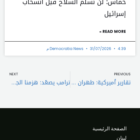
حماس: لن نسلّم السلاح قبل انسحاب
إسرائيل
READ MORE »
4:39 م
31/07/2026
Democratia News
t
Prev
NEXT
PREVIOUS
تقارير أميركية: طهران نقلت طائرات إلى باكستان وأفغانستان وسط تصاعد التوترات الإقليمية
ترامب يصعّد: هزمنا الجيش الإيراني ونملك سيطرة كاملة على الوضع
الصفحة الرئيسية
لبنان