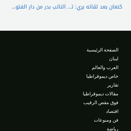
كنعان بعد لقائه بري: تثبيت وقف إطلاق النار مدخل لأي حل في لبنان
النائب بدر من دار الفتوى : شبه توافق بين الكتل السياسية على مضمون قانون العفو وربما يقر في جلسة اللجان الثلثاء
الصفحة الرئيسية
لبنان
العرب والعالم
خاص ديموقراطيا
تقارير
مقالات ديموقراطيا
فوق مقص الرقيب
اقتصاد
فن ومنوعات
رياضة