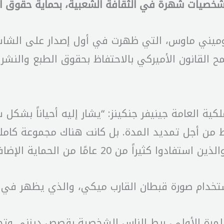
صيات شهرة في الثقافة الشعبية، بحماية حقوق الطبع وا
كية العامة جينيفر جنكينز: “يشار إليه أحياناً بشك
من أجل تمديد المدة. بل كانت هناك مجموعة كاملة
ً من 20 عامًا من الحماية الإضافية”.
القارب ميكي، والذي يظهر في Steamboat Willie، وليس الإصدارات الأحدث.
ة الأولى، ربط الناس الشخصية بقصص ديزني وتجاربه