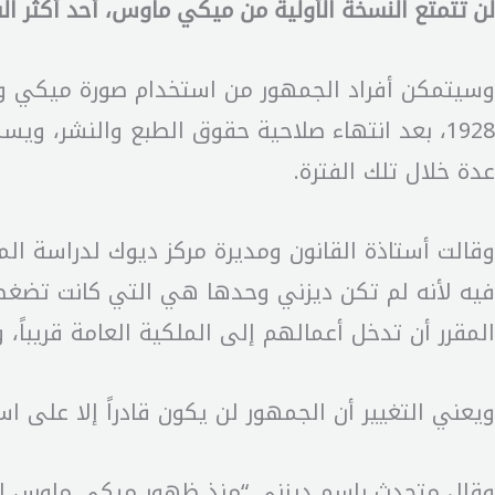
لن تتمتع النسخة الأولية من ميكي ماوس، أحد أكثر الشخ
عدة خلال تلك الفترة.
وقالت أستاذة القانون ومديرة مركز ديوك لدراسة المل
فيه لأنه لم تكن ديزني وحدها هي التي كانت تضغط 
المقرر أن تدخل أعمالهم إلى الملكية العامة قريباً، والذين استفادوا كثيرا
ويعني التغيير أن الجمهور لن يكون قادراً إلا على استخدام صورة قبطان 
وقال متحدث باسم ديزني “منذ ظهور ميكي ماوس للمر