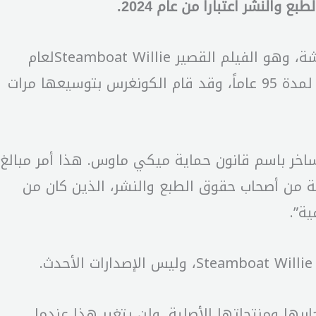
لنشر اعتباراً من عام 2024.
وسيتمكن أفراد الجمهور من استخدام صورة ميكي وميني ماوس، التي ظهرت في أول إصدار على الشاشة، وهو الفيلم القصير Steamboat Willieلعام
1928، بعد انتهاء صلاحية حقوق الطبع والنشر، ويسمح القانون الأميركي بالاحتفاظ بحقوق الطبع والنشر لمدة 95 عاماً، وقد قام الكونغرس بتوسيعها مرات
ل ساخر باسم قانون حماية ميكي ماوس. هذا أمر مبالغ
 من أصحاب حقوق الطبع والنشر، الذين كان من
ا ومنتجاتها الأصلية. ولن يتغير هذا عندما