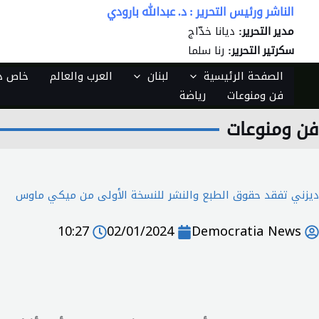
خطي
الناشر ورئيس التحرير : د. عبدالله بارودي
لى
ديانا خدّاج
مدير التحرير:
لمحتوى
رنا سلما
سكرتير التحرير:
الصفحة الرئيسية
لبنان
العرب والعالم
خاص دي
فن ومنوعات
رياضة
فن ومنوعات
ديزني تفقد حقوق الطبع والنشر للنسخة الأولى من ميكي ماوس
10:27
02/01/2024
Democratia News