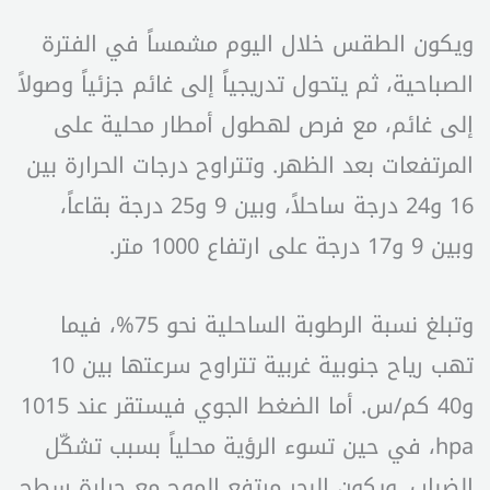
ويكون الطقس خلال اليوم مشمساً في الفترة
الصباحية، ثم يتحول تدريجياً إلى غائم جزئياً وصولاً
إلى غائم، مع فرص لهطول أمطار محلية على
المرتفعات بعد الظهر. وتتراوح درجات الحرارة بين
16 و24 درجة ساحلاً، وبين 9 و25 درجة بقاعاً،
وبين 9 و17 درجة على ارتفاع 1000 متر.
وتبلغ نسبة الرطوبة الساحلية نحو 75%، فيما
تهب رياح جنوبية غربية تتراوح سرعتها بين 10
و40 كم/س. أما الضغط الجوي فيستقر عند 1015
hpa، في حين تسوء الرؤية محلياً بسبب تشكّل
الضباب. ويكون البحر مرتفع الموج مع حرارة سطح