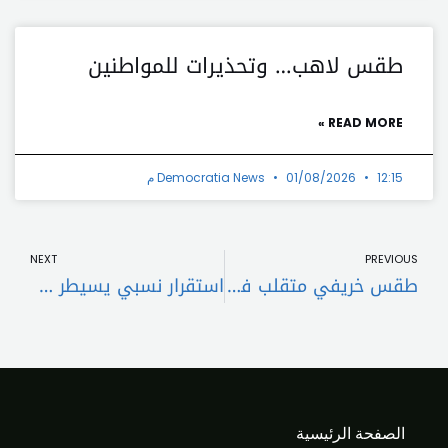
طقس لاهب… وتحذيرات للمواطنين
READ MORE »
12:15 م
01/08/2026
Democratia News
t
Prev
NEXT
PREVIOUS
طقس خريفي متقلب في لبنان مع أمطار محلية وانخفاض درجات الحرارة
استقرار نسبي يسيطر على طقس لبنان مع تقلبات محلية وارتفاع تدريجي بالحرارة
الصفحة الرئيسية