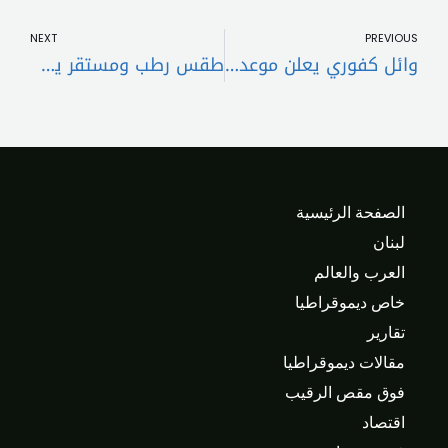
t
Prev
NEXT
PREVIOUS
وائل كفوري يعلن موعد طرح أغنيته الجديدة “شو مشتقلي”
طقس رطب ومستقر يسيطر على لبنان حتى الثلاثاء مع ضباب واحتمال رذاذ خفيف
الصفحة الرئيسية
لبنان
العرب والعالم
خاص ديموقراطيا
تقارير
مقالات ديموقراطيا
فوق مقص الرقيب
اقتصاد