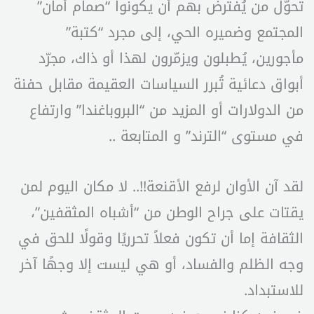
تحوّل من يُفترض بهم أن يكونوا “صمام أمان”
المجتمع وضميره الحي، إلى مجرد “كتبة”
مأجورين، يُطبلون ويزمّرون لهذا أو ذاك، مجرّد
أبواق دعائية تُبرر السياسات العقيمة مقابل حفنة
من الدولارات أو المزيد من “البروباغندا” وارتفاع
في مستوى “الترند” و المتابعة ..
لقد آن الأوان لرفع الأقنعة!!.. لا مكان اليوم لمن
يقتات على جراح الوطن من “أشباه المثقفين”،
الثقافة إما أن تكون فعلاً تحرريًا وقولًا للحق في
وجه الظلم والفساد، أو هي ليست إلا وجهًا آخر
للاستبداد.