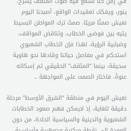
في زمن كنا نسمع فيه صوت المثقف يشرح،
ينور، ويفكك تعقيدات الواقع، أصبحنا اليوم
نعيش صمتًا مريبًا، صمتٌ ترك المواطن البسيط
يتيه بين فوضى الخطاب، وتناقض المواقف،
وضبابية الرؤية، لهذا فإن الخطاب الشعبوي
استحكم في مفاصل حياتنا وقادها نحو هاوية
سحيقة، بينما “المثقف” الحقيقي تم إسكاته
عنوةً، فاختار الصمت على المواجهة ..
نعيش اليوم في منطقة “الشرق الأوسط” مرحلة
دقيقة للغاية، إذ لايمكن فهم صعود الخطابات
الشعبوية والدينية والسياسية الحادة، من دون
العودة إلى نقطة مركزية وجوهرية وأساسية،