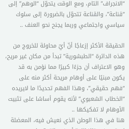
“الانجراف” التام، ومع الوقت يتحوّل “الوهم” إلى
“قناعة”، والقناعة تتحوّل بالضرورة إلى سلوك
سياسي واجتماعي وربما يجنح نحو العنف ..
الحقيقة الأكثر إزعاجًا أنّ أيّ محاولة للخروج من
هذه الدائرة “الطبشورية” تبدأ من مكان غير مريح،
وهو الاعتراف أن جزءًا كبيرًا مما نؤمن به قد
يكون مبنيًا على أوهام مريحة أكثر منه على
“فهم حقيقي”، وهذا الفهم تحديدًا ما لايريده
“الخطاب الشعبوي” لأنه يقوم أساسًا على تثبيت
الأوهام لا تفكيكها ..
هنا في هذا الوطن الذي نعيش فيه، المعضلة