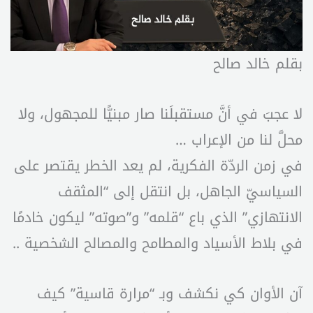
بقلم خالد صالح
لا عجبَ في أنَّ مستقبلَنا صار مبنيًّا للمجهول، ولا
محلَّ لنا من الإعراب …
في زمن الردّة الفكرية، لم يعد الخطر يقتصر على
السياسيّ الجاهل، بل انتقل إلى “المثقف
الانتهازي” الذي باع “قلمه” و”صوته” ليكون خادمًا
في بلاط الأسياد والمطامح والمصالح الشخصية ..
آن الأوان كي نكشف وبـ “مرارة قاسية” كيف