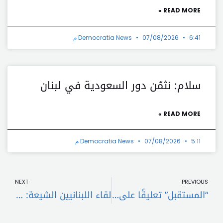
READ MORE »
6:41 م
07/08/2026
Democratia News
سلام: نثمّن دور السعودية في لبنان
READ MORE »
5:11 م
07/08/2026
Democratia News
t
Prev
NEXT
PREVIOUS
“المستقبل” تعليقًا على قرار ابطال الإنتخابات البلدية في سعدنايل:التأكيد على عدم التدخل في الاستحقاق البلدي والوقوف على مسافة واحدة من الجميع
لقاء اللبنانيين الشيعة: مستمرون في الخيار الوطني اللبناني رغم الترهيب وعلى وزارة الثقافة وضع التراث العاملي تحت الحماية الدولية