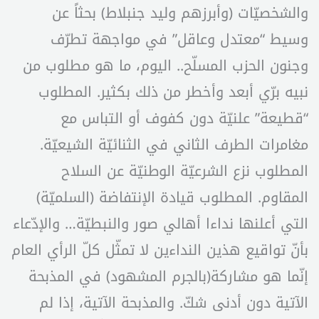
والشخصيّات (وأبرزهم وليد جنبلاط) بحثاً عن
وسيط “معتدل وعاقل” في مواجهة تطرّف
وجنون الحزب المسلّح.. اليوم، ما هو مطلوب من
نبيه برّي أبعد وأخطر من ذلك بكثير. المطلوب
“قطيعة” علنيّة دون كفوف أو التباس مع
مغامرات الطرف الثاني في الثنائيّة الشيعيّة.
المطلوب نزع الشرعيّة الوطنيّة عن السلاح
المقاوم. المطلوب قيادة الإنتفاضة (السلميّة)
التي أعلنها نداءا أهالي صور والنبطيّة… والإدّعاء
بأنّ تواقيع هذين النداءين لا تمثّل كلّ الرأي العام
إنّما هو مشاركة(بالجرم المشهود) في المذبحة
الآتية دون أدنى شكّ. والمذبحة الآتية، إذا لم