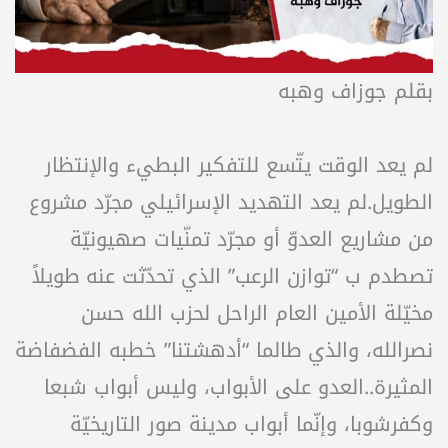
بقلم جوزاف وهبه
لم يعد الوقت يتّسع للتفكير البطيء والإنتظار
الطويل.لم يعد التهديد الإسرائيلي مجرّد مشروع
من مشاريع العدوّ أو مجرّد تمنّيات صهيونيّة
تصطدم ب “توازن الرعب” الذي تحدّثت عنه طويلاً
مخيّلة الأمين العام الراحل لحزب الله حسن
نصرالله، والذي طالما “أدهشتنا” خطبه الفضفاضة
المثيرة..العدو على الأبواب، وليس أبواب شبعا
وكفرشوبا، وإنّما أبواب مدينة صور التاريخيّة