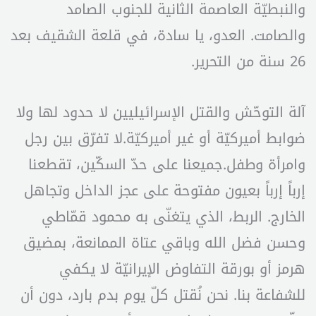
والنبطيّة العاصمة الثانية للجنوب الصامد
والصامت. العدو، يا سادة، في قلعة الشقيف بعد
26 سنة من التحرير.
آلة التوحّش والقتل الإسرائيليين لا حدود لها ولا
ضوابط أميركيّة أو غير أميركيّة.لا تفرّق بين رجل
وامرأة وطفل.جميعنا على حدّ السكّين، تقطعنا
إرباً إرباً بعيون مفتوحة على عجز الداخل وتجاهل
الخارج. الربط، الذي يتغنّى به محمود قمّاطي
وحسن فضل الله وباقي عتاة الممانعة، بمضيق
هرمز أو بورقة التفاوض الإيرانيّة لا يكفي
للشفاعة بنا. نحن نُقتل كلّ يوم بدم بارد، دون أن