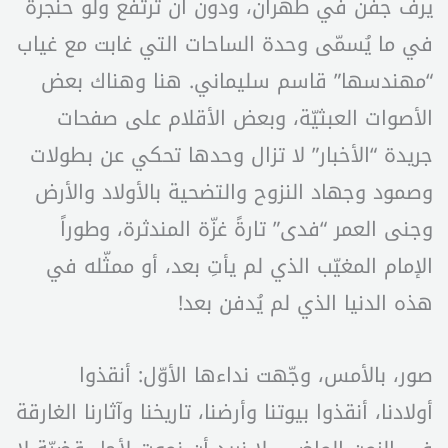
يرفّ جفن في طهران، ودون أن ترتفع ولو حنجرة
في ما يُسمّى وحدة الساحات التي غابت مع غياب
“مهندسها” قاسم سليماني. هنا وهناك بعض
الأصوات العبثيّة، وبعض الأقلام على صفحات
جريدة “الأخبار” لا تزال وحدها تحكي عن بطولات
وصمود وجهاد النزوح والتضحية بالأولاد والأرض
وجنى العمر “فدى” تارةً غزّة المندثرة، وطوراً
الإمام المغيّب الذي لم يأتِ بعد، أو ممثّله في
هذه الدنيا الذي لم يُدفن بعد!
صور، بالأمس، وجّهت نداءها الأوّل: أنقذوا
أولادنا، أنقذوا بيوتنا وأرضنا، تاريخنا وآثارنا الغارقة