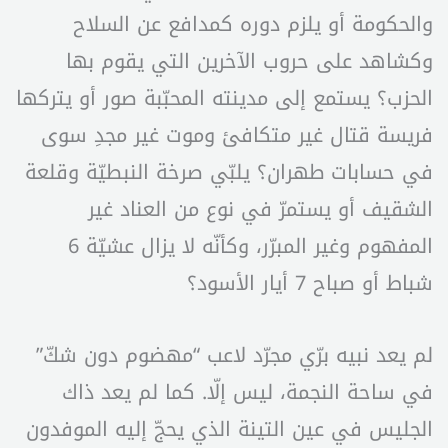
والحكومة أو يلزم دوره كمدافع عن السلاح
وكشاهد على حروب الآخرين التي يقوم بها
الحزب؟ يستمع إلى مدينته المحبّبة صور أو يتركها
فريسة قتال غير متكافئ وموت غير مجدِ سوى
في حسابات طهران؟ يلبّي صرخة النبطيّة وقلعة
الشقيف أو يستمرّ في نوع من العناد غير
المفهوم وغير المبرّر، وكأنّه لا يزال عشيّة 6
شباط أو صباح 7 أيار الأسود؟
لم يعد نبيه برّي مجرّد لاعب “مهضوم دون شكّ”
في ساحة النجمة، ليس إلّا. كما لم يعد ذاك
الجليس في عين التينة الذي يحجّ إليه الموفدون