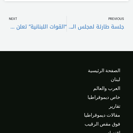
t
Prev
NEXT
PREVIOUS
جلسة طارئة لمجلس الأمن لبحث التصعيد في جنوب لبنان بطلب فرنسي
“القوات اللبنانية” تعلن دعمها لموقف الرئيس عون في ملف التفاوض ووقف التصعيد
الصفحة الرئيسية
لبنان
العرب والعالم
خاص ديموقراطيا
تقارير
مقالات ديموقراطيا
فوق مقص الرقيب
اقتصاد