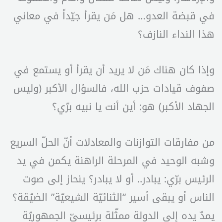
في قبضة العدو… هل مَن يقرأ جيّداً في معاني
هذا النداء النازف؟
وإذا كان هناك مَن لا يريد أن يقرأ أو يستمع في
صفوف قيادات حزب الله، فالسؤال الأكبر (وليس
الجهاد الأكبر) هو: أين أنت يا نبيه برّي؟
من مفارقات التوازنات والمعادلات أنّ الحلّ السريع
وشبه الوحيد في المرحلة الراهنة يكمن في يد
الرئيس برّي: يبادر.. أو لا يبادر؟ ينحاز إلى صوت
الناس أو يبقى أسير “الثنائيّة الشيعيّة” الضيّقة؟
يمدّ يده إلى الدولة ممثّلة برئيسيّ الجمهوريّة