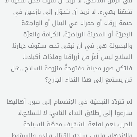
في الزمن الماضي. لا نريد أن نموت لأجل قضيّة لا
تخصّنا بشيء. لا نريد أن نتحوّل إلى نازحين في
خيمة زرقاء أو حمراء في البيال أو الواجهة
البحريّة أو المدينة الرياضيّة. الكرامة والعزّة
والبطولة هي في أن نبقى تحت سقوف ديارنا.
السلاح ليس أعزّ من أرزاقنا وفلذات أكبادنا.
فلتكن صور مدينة مفتوحةً منزوعة السلاح…هل
مَن يستمع إلى هذا النداء الجارح؟
لم تتردّد النبطيّة في الإنضمام إلى صور. أهاليها
سارعوا إلى إطلاق النداء الثاني: لا للسلاح.لا
للحرب..نعم لقلعة الشقيف محطّة للسياحة
والإزدهار، وليس ساحة للقتال والدم والسقوط