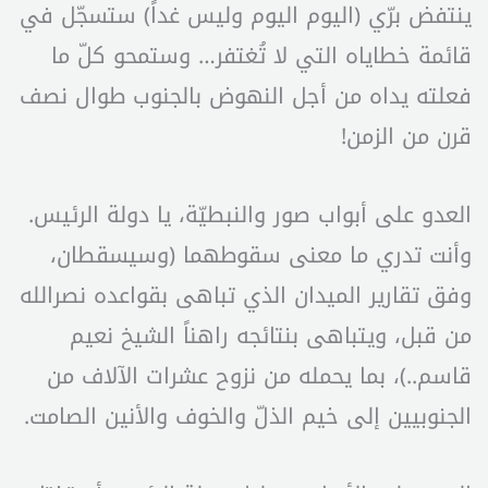
ينتفض برّي (اليوم اليوم وليس غداً) ستسجّل في
قائمة خطاياه التي لا تُغتفر… وستمحو كلّ ما
فعلته يداه من أجل النهوض بالجنوب طوال نصف
قرن من الزمن!
العدو على أبواب صور والنبطيّة، يا دولة الرئيس.
وأنت تدري ما معنى سقوطهما (وسيسقطان،
وفق تقارير الميدان الذي تباهى بقواعده نصرالله
من قبل، ويتباهى بنتائجه راهناً الشيخ نعيم
قاسم..)، بما يحمله من نزوح عشرات الآلاف من
الجنوبيين إلى خيم الذلّ والخوف والأنين الصامت.