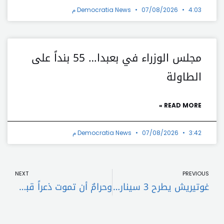
4:03 م
07/08/2026
Democratia News
مجلس الوزراء في بعبدا… 55 بنداً على
الطاولة
READ MORE »
3:42 م
07/08/2026
Democratia News
t
Prev
NEXT
PREVIOUS
غوتيريش يطرح 3 سيناريوهات لمستقبل اليونيفيل ويؤكد ضرورة بقاء القوات الدولية في لبنان
وحرامٌ أن تموت ذعراً قبل أن تصيبك الأنياب