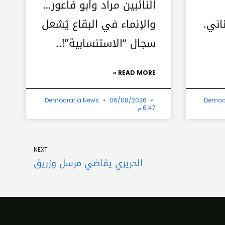
النائبين مراد وأبو فاعور…
اني.
والإنماء في البقاع يُشعل
سجال “الاستنسابية”!..
READ MORE »
Democratia News
06/08/2026
Democ
6:47 م
Next
NEXT
الحريري يقاضي مرسل وزريق