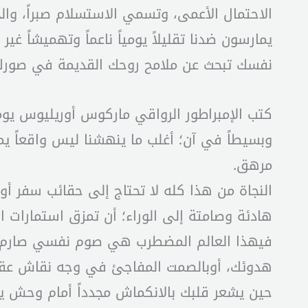
الاحتمال الأعمى، وتسمي الاستسلام صبراً، وال
يمارسون ضدنا تقليلاً يومياً ناعماً وتهميشاً
نفسك تبحث عن ملامح روحك القديمة في صورك 
كتب الإمبراطور الرواقي ماركوس أوريليوس يوماً
وبسيطاً في آن؛ أغلب ما ينهشنا ليس واقعاً ي
مرهق.
النجاة من هذا كله لا تحتاج إلى حقائب سفر أو 
هادئة وصامتة إلى الوراء؛ أن تمزق استمارات ا
فيهذا العالم المضطرب هي صوم نفسي صارم، و
هدوئك، أوبالصمت المفاجئ في وجه نقاش عقي
حين يشعر قلبك بالانكماش مجدداً أمام وحش يرا