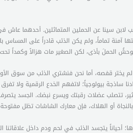
تُنسب لابن سينا عن الحملين المتماثلين. أحدهما عا
ها آمنة تماماً، ولم يكن الذئب قادراً على المساس ب
حشُ الحملَ بأذى، لكن الصغير مات هزالاً وكمداً تحت
 لم يختر قفصه، أما نحن فنشتري الذئب من سوق الأوه
ا ساذجة بيولوجياً؛ لاتفهم الخدع الرقمية ولا تفرق
لوثير، تتصلب عضلات رقبتك ويسرع نبضك. الجسد يتصرف 
لنجاة أو الهلاك، فإن معارك الشاشات تظل مفتوحة بل
ها؛ أحياناً يتجسد الذئب في لحم ودم داخل علاقاتنا 