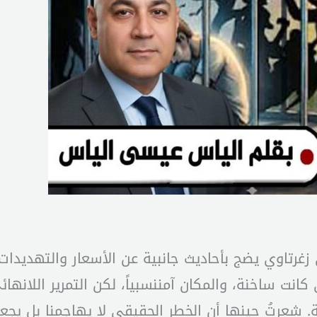
تاوي يضج بأحاديث جانبية عن الأسعار والتهديدات ا
نت ساخنة، والمكان آمننسبياً، لكن التمرير اللا
لة. شعرتُ حينها أن الخطر الحقيقي لا يهاجمنا بل يج