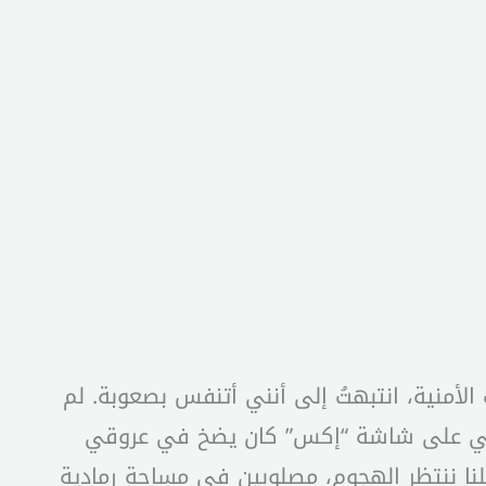
لأمنية، انتبهتُ إلى أنني أتنفس بصعوبة. لم
نهائي على شاشة “إكس” كان يضخ في عروقي
علنا ننتظر الهجوم، مصلوبين في مساحة رمادية