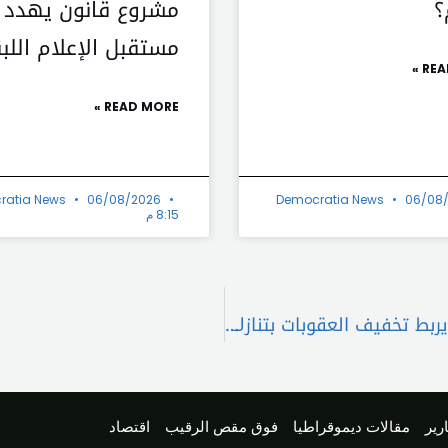
؟
مشروع قانون يهدد
مستقبل الإعلام اللبن
REA
READ MORE »
ratia News
06/08/2026
Democratia News
06/08
8:15 م
ترامب يطالب إيران بتعهدات نووية مكتوبة وروبيو يربط تخفيف العقوبات بتنازلات واضحة
رير
مقالات ديموقراطيا
فوق مقص الرقيب
اقتصاد