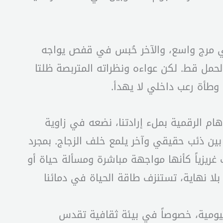
ش في مرج واسع، والآخر حُبس في قفص يواجه
الحمل قط. لكن عواءه ونظراته المتربصة ظلتا
 وطأة رعب داخلي لا يهدأ.
ام الرقمية بملء إرادتنا، نضعه في زاوية
 بين ذئب حقيقي وآخر يلمع خلف الزجاج. بمجرد
غريزياً كأنها مواجهة مباشرة ومسألة حياة أو
ا نهاية، تستنزف طاقة الحياة في دمائنا
اليومية، خصوصاً في بيئة ثقافية تقدس