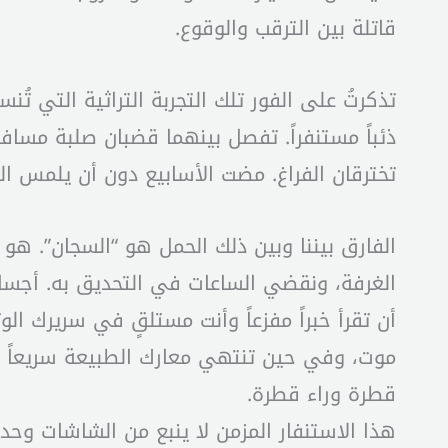
قاتلة بين الترقب والوقوع.
تذكرتُ على الفور تلك التجربة التراثية التي 
ذئباً مستنفراً. تفصل بينهما قضبان صلبة مسافت
تخترقان الفراغ. مضت الأسابيع دون أن يلمس الو
الفارق بيننا وبين ذلك الحمل هو “السجان”. هو
الغرفة، ونقضي الساعات في التحديق به. أجسادن
أن تقرأ خبراً مفزعاً وأنت مستلقٍ في سريرك ا
موت، وفي حين تنتهي معارك الطبيعة سريعاً با
قطرة وراء قطرة.
هذا الاستنفار المزمن لا ينبع من الشاشات وحد