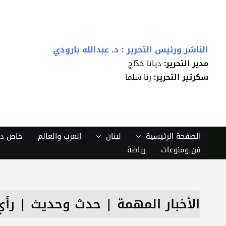
خطي
لى
لمحتوى
الناشر ورئيس التحرير : د. عبدالله بارودي
مدير التحرير:
ديانا خدّاج
سكرتير التحرير:
رنا سلما
الصفحة الرئيسية
لبنان
العرب والعالم
خاص دي
فن ومنوعات
رياضة
الأخبار المهمة
|
حدث وحديث
|
رأي