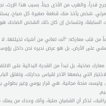
جرح قدراً، والهرب من الأذى جبناً. بسبب هذا الإرث
 غير مرئي. شخص يأخذ منك قطعة صغيرة كل صباح، يستن
السابقة، وتتساءل إن كان ذلك الشخص الضاحك هو أن
 من قلب معاركه: “أنت تعاني من أشياء تخيلتها، لا من
مشي على الأرض، بل هو عرض نديره نحن داخل رؤوسنا 
معارك صاخبة، بل تبدأ من القدرة البدائية على الالتف
لاختبار التي يضعها الآخر لقياس جدارتك، وتغلق ال
ليست منحة مجانية. هي قرار يومي وغير بطولي بإ
م.
قبك، تذكر أن القضبان صلبة، وأنك وحدك من يملك قر