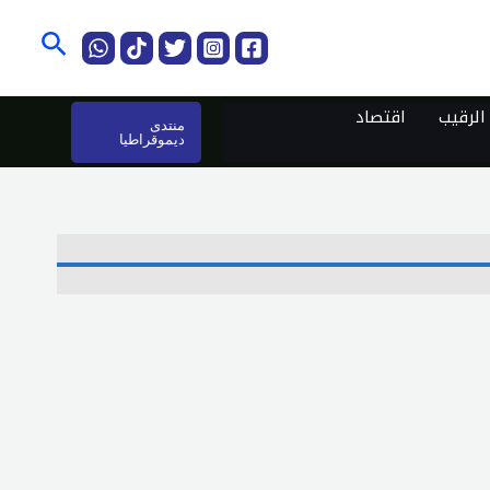
البحث
لرقيب
اقتصاد
منتدى
ديموقراطيا