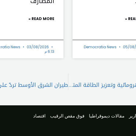
المصارف”
READ MORE »
REA
ratia News
03/08/2026
Democratia News
05/08
6:13 م
الصدي من نهر البارد: مشروع لتأهيل المعامل الكهرومائية وتعزيز الطاقة المتجددة في الشمال
رير
مقالات ديموقراطيا
فوق مقص الرقيب
اقتصاد