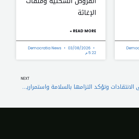
القروض السكنية وملفات
الإغاثة
READ MORE »
Democratia News
03/08/2026
Democ
5:22 م
Next
NEXT
طيران الشرق الأوسط تردّ على الانتقادات وتؤكد التزامها بالسلامة واستمرارية التشغيل