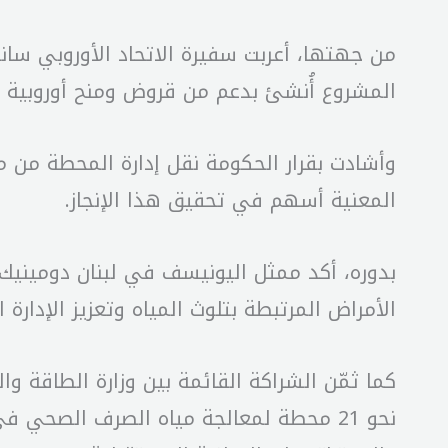
من جهتها، أعربت سفيرة الاتحاد الأوروبي سان
المشروع أُنشئ بدعم من قروض ومنح أوروبية منذ عام 2009، وأن تجاوز العقبات المالية والتقنية والمؤسساتية تطلب و
وأشادت بقرار الحكومة نقل إدارة المحطة من م
المعنية أسهم في تحقيق هذا الإنجاز.
بدوره، أكد ممثل اليونيسف في لبنان دومينيك 
الأمراض المرتبطة بتلوث المياه وتعزيز الإدار
كما ثمّن الشراكة القائمة بين وزارة الطاقة وال
نحو 21 محطة لمعالجة مياه الصرف الصحي