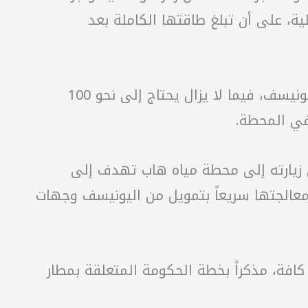
 30 و40 في المئة من قدرتها التشغيلية، على أن تبلغ طاقتها الكاملة بعد
وكشف الصدي أن كلفة المشروع بلغت حتى الآن نحو 160 مليون دولار بتمويل أوروبي ودعم من اليونيسف، فيما لا يزال يحتاج إلى نحو 100
 في المحطة.
 زيارته إلى محطة مياه هاب تهدف إلى
عالجتها سريعاً بتمويل من اليونيسف وجهات
كافة، مذكراً بخطة الحكومة المتعلقة بمطار