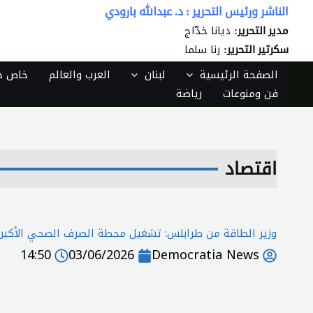
خطي
الناشر ورئيس التحرير : د. عبدالله بارودي
لى
ديانا خدّاج
مدير التحرير:
لمحتوى
رنا سلما
سكرتير التحرير:
الصفحة الرئيسية
لبنان
العرب والعالم
خاص دي
فن ومنوعات
رياضة
اقتصاد
وزير الطاقة من طرابلس: تشغيل محطة الصرف الصحي الأكبر 
14:50
03/06/2026
Democratia News