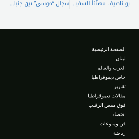
بو ناصيف مهنّئاً السفير الأوسترالي الجديد:مؤتمر اقتصادي لرجال الأعمال اللبنانيّين والأوستراليّين
سجال “موسى” بين جنبلاط وجعجع… تباين في القراءة وحرص على العلاقة
الصفحة الرئيسية
لبنان
العرب والعالم
خاص ديموقراطيا
تقارير
مقالات ديموقراطيا
فوق مقص الرقيب
اقتصاد
فن ومنوعات
رياضة