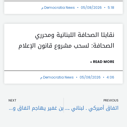
5:18 م
05/08/2026
Democratia News
نقابتا الصحافة اللبنانية ومحرري
الصحافة: لسحب مشروع قانون الإعلام
READ MORE »
4:06 م
05/08/2026
Democratia News
t
Prev
NEXT
PREVIOUS
اتفاق أميركي ـ لبناني ـ إسرائيلي يمهّد للسلام: وقف النار ونزع سلاح حزب الله على طاولة التنفيذ
بن غفير يهاجم اتفاق وقف النار مع لبنان: خطأ كبير ونتنياهو يُقاد إلى خيارات خاطئة