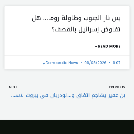
بين نار الجنوب وطاولة روما… هل
تفاوض إسرائيل بالقصف؟
READ MORE »
6:07 م
06/08/2026
Democratia News
t
Prev
NEXT
PREVIOUS
بن غفير يهاجم اتفاق وقف النار مع لبنان: خطأ كبير ونتنياهو يُقاد إلى خيارات خاطئة
لودريان في بيروت لاستطلاع مسار المفاوضات ومصير «اليونيفيل» على طاولة البحث