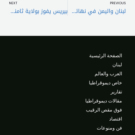
NEXT
PREVIOUS
لبنان واليمن في نهائي التأهل إلى كأس آسيا 2027… مواجهة الحسم في الدوحة
بيريس يفوز بولاية ثامنة على رأس ريال مدريد حتى 2030
الصفحة الرئيسية
لبنان
العرب والعالم
خاص ديموقراطيا
تقارير
مقالات ديموقراطيا
فوق مقص الرقيب
اقتصاد
فن ومنوعات