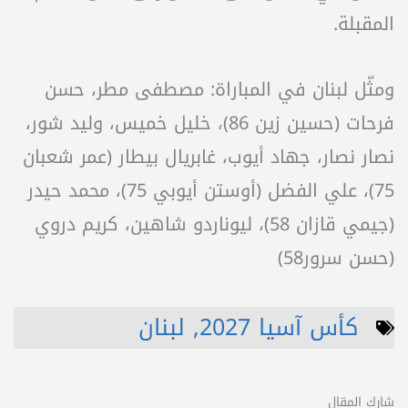
المقبلة.
ومثّل لبنان في المباراة: مصطفى مطر، حسن
فرحات (حسين زين 86)، خليل خميس، وليد شور،
نصار نصار، جهاد أيوب، غابريال بيطار (عمر شعبان
75)، علي الفضل (أوستن أيوبي 75)، محمد حيدر
(جيمي قازان 58)، ليوناردو شاهين، كريم دروي
(حسن سرور58)
كأس آسيا 2027
,
لبنان
شارك المقال