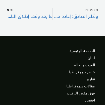
t
Prev
NEXT
PREVIOUS
وضّاح الصادق: إعادة فتح مطار القليعات دليل على إمكانية إنجاز المشاريع عند توافر الإرادة السياسية
ما بعد وقف إطلاق النار: “أرض محروقة” في الجنوب تمنع العودة وتفرمل خطط الإيواء
الصفحة الرئيسية
لبنان
العرب والعالم
خاص ديموقراطيا
تقارير
مقالات ديموقراطيا
فوق مقص الرقيب
اقتصاد