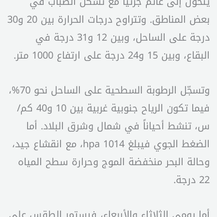
يتحول إلى غائم جزئياً مع تشكل الضباب في
بعض المناطق. وتتراوح درجات الحرارة بين 20 و30
درجة على الساحل، وبين 12 و31 درجة في
البقاع، وبين 15 و24 درجة على ارتفاع 1000 متر.
وتسجّل الرطوبة السطحية على الساحل نحو 70%،
فيما تكون الرياح جنوبية غربية بين 10 و40 كم/
س، تنشط أحياناً في شمال وشرق البلاد. أما
الضغط الجوي فيبلغ 1014 hpa، مع انقشاع جيد،
وحالة البحر منخفضة الموج وحرارة سطح المياه
22 درجة.
أما يومي الثلاثاء والأربعاء، فيستمر الطقس على