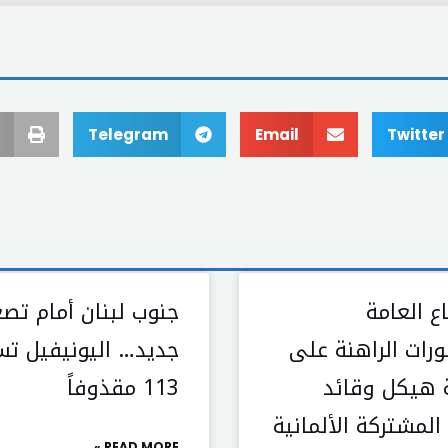
Telegram
Email
Twitter
ع العامة
جنوب لبنان أمام تص
ورات الراهنة على
جديد… اليونيفيل ت
 هيكل وقائد
113 مقذوفاً
المشتركة الألمانية
READ MORE »