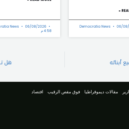
REA
ratia News
06/08/2026
Democratia News
06/08
4:58 م
 أبنائه
هل تن
رير
مقالات ديموقراطيا
فوق مقص الرقيب
اقتصاد