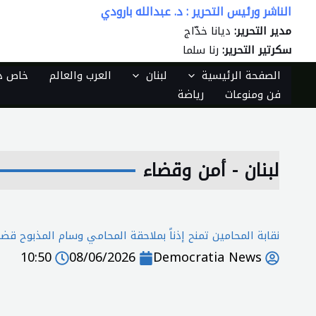
الناشر ورئيس التحرير : د. عبدالله بارودي
خطي
لى
مدير التحرير:
ديانا خدّاج
لمحتوى
سكرتير التحرير:
رنا سلما
الصفحة الرئيسية
لبنان
العرب والعالم
خاص دي
فن ومنوعات
رياضة
لبنان - أمن وقضاء
نقابة المحامين تمنح إذناً بملاحقة المحامي وسام المذبوح قضائ
10:50
08/06/2026
Democratia News