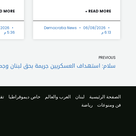
D MORE »
READ MORE »
/2026
Democratia News
06/08/2026
6:13 م
5:36 م
Prev
PREVIOUS
سلام: استهداف العسكريين جريمة بحق لبنان وجميع
الصفحة الرئيسية
لبنان
العرب والعالم
خاص ديموقراطيا
تقا
فن ومنوعات
رياضة