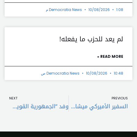
1:08 م
10/08/2026
Democratia News
لم يعد للحزب ما يفعله!
READ MORE »
10:48 ص
10/08/2026
Democratia News
t
Prev
NEXT
PREVIOUS
السفير الأميركي ميشال عيسى: وقف إطلاق النار قيد التثبيت وإسرائيل ستنسحب من لبنان
وفد “الجمهورية القوية” يؤكد لنواف سلام دعمه لمسار الحكومة وسيادة الدولة