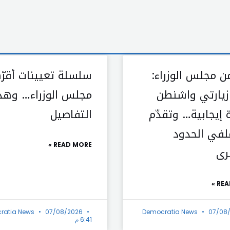
ن مجلس الوزراء:
سلسلة تعيينات أقرّ
 زيارتي واشنطن
مجلس الوزراء… وهذ
 إيجابية… وتقدّم
التفاصيل
في الحدود
READ MORE »
رى
REA
ratia News
07/08/2026
Democratia News
07/08
6:41 م