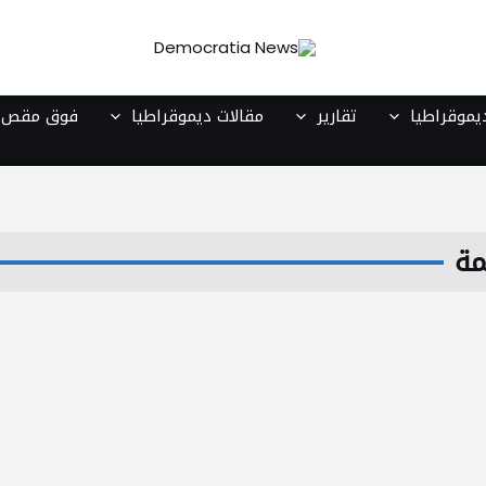
موقراطيا
تقارير
مقالات ديموقراطيا
فوق مقص ا
مة