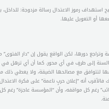
ستهداف رموز الاعتدال رسالة مزدوجة: للداخل، بأن “
ها أو التعويل عليها.
 وتراجع دورها، لكن الواقع يقول إن “دار الفتوى” 
لسنة إلى طرفٍ في أي محور. كما أن أي ترهل في أ
ا لتتوافق مع مصالحها الضيقة، ولا يعطي ذلك مبرر
ك فالأقرب أنه “إعلان حربٍ ناعمة” على فكرة الاعتدال
 غائب” رغم كل مواقفه، وأن “المؤسسة عاجزة” رغم ك
نة.