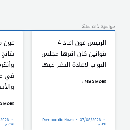
مواضيع ذات صلة:
الرئيس عون اعاد 4
عون م
قوانين كان اقرها مجلس
نتائج
النواب لاعادة النظر فيها
وأنقرة
في مل
READ MORE »
والأس
D MORE »
/2026
Democratia News
07/08/2026
8:11 م
7:41 م