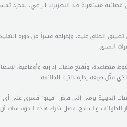
قضائية مستغربة ضد البطريرك الراعي، لمجرد تمسكه 
ييق الخناق عليه، وإخراجه قسراً من دوره التقليد
ت المحور.
وط متصاعدة، وتُفتح ملفات إدارية وأوقافية، لإشغ
لذي مثّل صيغة إدارة ذاتية للطائفة.
ات الدينية يرمي إلى فرض “فيتو” قسري على أي توا
ار الطوائف والسلاح. فهل تدرك هذه المؤسسات أن 