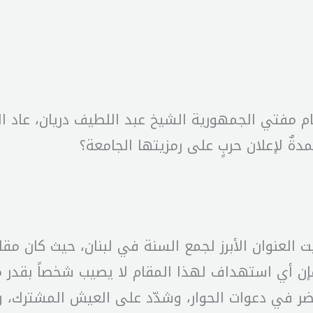
ام مفتي الجمهورية الشيخ عبد اللطيف دريان، عاد ال
دةٌ لإعلان حربٍ على رمزيتها الجامعة؟
قيت العنوان الأبرز لجمع السنة في لبنان، حيث كان مق
فإن أي استهداف لهذا المقام لا يصيب شخصاً بقدر م
ر في دعوات الحوار، وشدّد على العيش المشترك، و