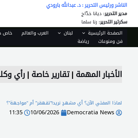
خطي
الناشر ورئيس التحرير : د. عبدالله بارودي
لى
ديانا خدّاج
مدير التحرير:
لمحتوى
رنا سلما
سكرتير التحرير:
الصفحة الرئيسية
لبنان
العرب والعالم
خاص دي
فن ومنوعات
رياضة
الأخبار المهمة
|
تقارير خاصة
|
رأي وكل
لماذا المفتي الآن؟ أي مشهدٍ نريد!”تقهقر” أم “مواجهة”؟
11:35
10/06/2026
Democratia News