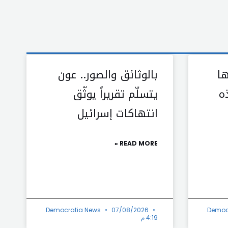
ها
بالوثائق والصور.. عون
ه
يتسلّم تقريراً يوثّق
انتهاكات إسرائيل
READ MORE »
Democratia News
07/08/2026
Democ
4:19 م