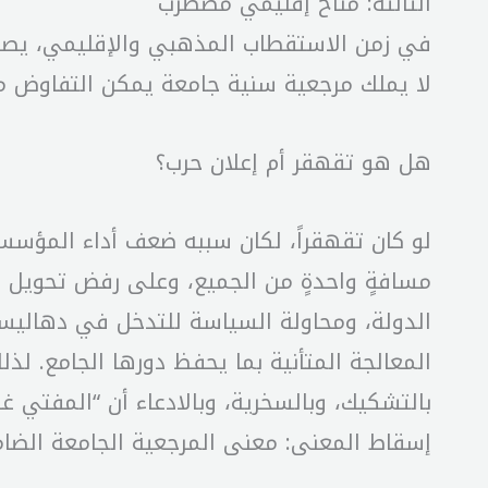
الثالثة: مناخ إقليمي مضطرب
في زمن الاستقطاب المذهبي والإقليمي، يصبح ا
لا يملك مرجعية سنية جامعة يمكن التفاوض مع
هل هو تقهقر أم إعلان حرب؟
لو كان تقهقراً، لكان سببه ضعف أداء المؤسسة
مسافةٍ واحدةٍ من الجميع، وعلى رفض تحويل ا
الدولة، ومحاولة السياسة للتدخل في دهاليسه
المعالجة المتأنية بما يحفظ دورها الجامع. لذل
بالتشكيك، وبالسخرية، وبالادعاء أن “المفتي
إسقاط المعنى: معنى المرجعية الجامعة الضام