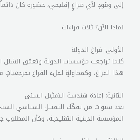
إلى وقودٍ لأي صراعٍ إقليمي، حضوره كان دائما
لماذا الآن؟ ثلاث قراءات
الأولى: فراغ الدولة
كلما تراجعت مؤسسات الدولة وتعمّق الشلل ال
هذا الفراغ، وكمحاولةٍ لملء الفراغ بمرجعياتٍ فئ
الثانية: إعادة هندسة التمثيل السني
بعد سنوات من تفكّك التمثيل السياسي السني، ه
المؤسسة الدينية التقليدية، وكأن المطلوب جعل