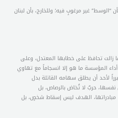
الوسط” غير مرغوبٍ فيه؛ وللخارج، بأن لبنان
ما زالت تحافظ على خطابها المعتدل، وعلى
داء المؤسسة ما هو إلا انسجاماً مع تهاوي
اً لأحد أن يطلق سهامه القاتلة بدل
 نفسها، حربٌ لا تُخاض بالرصاص، بل
ل مبادراتها، الهدف ليس إسقاط شخصٍ، بل