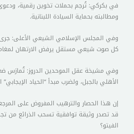
في بكركي: تُرجم بحملات تخوين رقمية، ودعوى 
ومطالبته بحماية السيادة اللبنانية.
وفي المجلس الإسلامي الشيعي الأعلى: جرى تض
كل صوت شيعي مستقل يرفض الارتهان لمغامرا
وفي مشيخة عقل الموحدين الدروز: تُمارَس ضغ
الأهلي بالجبل، ولضرب مبدأ “الحياد الإيجابي” ا
إن هذا الحصار والترهيب المفروض على المرجعي
قد تصدر وثيقة توافقية تسحب الذرائع من تج
الفيتو؟