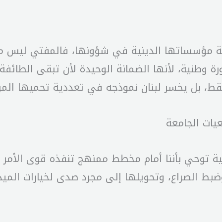
ة مؤسساتها الدينية في شؤونها، فالمفتي ليس موظفا
 وطنية، لأنها الضمانة الوحيدة لأن تبقى الطائفة جز
قط، بل يخسر لبنان نموذجه في تعددية تحميها المر
يات الجامعة
ضية توحي بأننا أمام مخطط ممنهج تنفذه قوى الأمر 
وضبط الصراع، وتحويلها إلى مجرد صدى لخيارات الميد