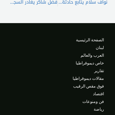
نواف سلام يتابع حادثة حافلة المعتمرين اللبنانيين في درعا ويوجّه بتأمين الرعاية للجرحى
فضل شاكر يغادر السجن بكفالة 500 مليون ليرة بعد قرار المحكمة العسكرية
الصفحة الرئيسية
لبنان
العرب والعالم
خاص ديموقراطيا
تقارير
مقالات ديموقراطيا
فوق مقص الرقيب
اقتصاد
فن ومنوعات
رياضة