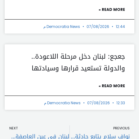
READ MORE »
12:44 م
07/08/2026
Democratia News
جعجع: لبنان دخل مرحلة اللاعودة..
والدولة تستعيد قرارها وسيادتها
READ MORE »
12:33 م
07/08/2026
Democratia News
t
Prev
NEXT
PREVIOUS
نواف سلام يتابع حادثة حافلة المعتمرين اللبنانيين في درعا ويوجّه بتأمين الرعاية للجرحى
لبنان في عين العاصفة الجيوسياسية(3-2): كواليس اتفاق واشنطن، العهدالجديد، وقلق الأقليات والكانتونات