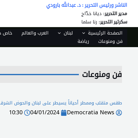
خطي
الناشر ورئيس التحرير : د. عبدالله بارودي
لى
ديانا خدّاج
مدير التحرير:
لمحتوى
رنا سلما
سكرتير التحرير:
الصفحة الرئيسية
لبنان
العرب والعالم
خاص دي
فن ومنوعات
رياضة
فن ومنوعات
طقس متقلب وممطر أحياناً يسيطر على لبنان والحوض الشر
10:30
04/01/2024
Democratia News