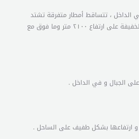
في الداخل ، تتساقط أمطار متفرقة تشتد
احيانا مع احتمال حدوث برق ورعد ورياح ناشطة تلامس ال ٥٥ كلم/س شمالاً، كما تتساقط الثلوج الخفيفة على ارتفاع ٢١٠٠ متر وما فوق مع
على الجبال و في الداخل .
ل و ارتفاعها بشكل طفيف على الساحل .