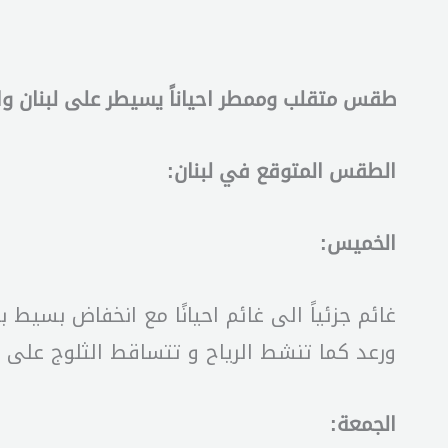
طقس متقلب وممطر احياناً يسيطر على لبنان وا
الطقس المتوقع في لبنان:
الخميس:
غائم جزئياً الى غائم احيانًا مع انخفاض بسيط
ورعد كما تنشط الرياح و تتساقط الثلوج على ارتفاع ٢١٠٠ متر وما فوق و يتكون الضباب على
الجمعة: