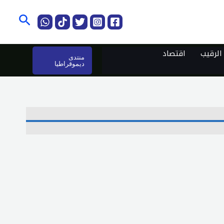
البحث
لرقيب
اقتصاد
منتدى
ديموقراطيا